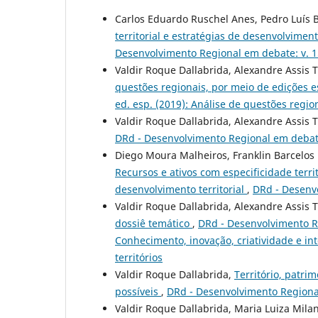
Carlos Eduardo Ruschel Anes, Pedro Luís 
territorial e estratégias de desenvolvime
Desenvolvimento Regional em debate: v. 1
Valdir Roque Dallabrida, Alexandre Assis 
questões regionais, por meio de edições 
ed. esp. (2019): Análise de questões regio
Valdir Roque Dallabrida, Alexandre Assis 
DRd - Desenvolvimento Regional em debate
Diego Moura Malheiros, Franklin Barcelos
Recursos e ativos com especificidade territ
desenvolvimento territorial
,
DRd - Desenvo
Valdir Roque Dallabrida, Alexandre Assis 
dossiê temático
,
DRd - Desenvolvimento Re
Conhecimento, inovação, criatividade e int
territórios
Valdir Roque Dallabrida,
Território, patri
possíveis
,
DRd - Desenvolvimento Regional
Valdir Roque Dallabrida, Maria Luiza Mila