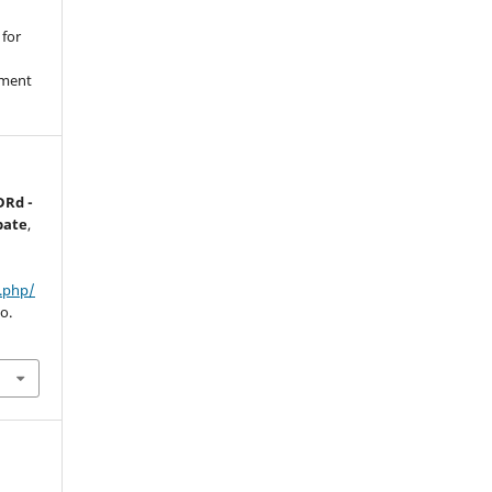
 for
nment
DRd -
bate
,
:
x.php/
o.