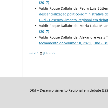
(2017)
Valdir Roque Dallabrida, Pedro Luis Bütt
descentralização político-administrativa d
DRd - Desenvolvimento Regional em debate:
Valdir Roque Dallabrida, Maria Luiza Mila
(2017)
Valdir Roque Dallabrida, Alexandre Assis 
fechamento do volume 10, 2020
,
DRd - De
<<
<
1
2
3
4
>
>>
DRd – Desenvolvimento Regional em debate (IS