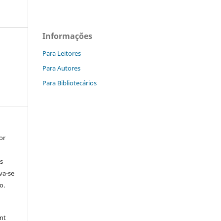
Informações
Para Leitores
Para Autores
Para Bibliotecários
or
s
rva-se
o.
nt