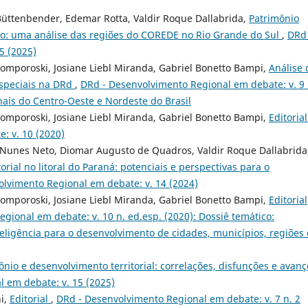
Büttenbender, Edemar Rotta, Valdir Roque Dallabrida,
Patrimônio
nto: uma análise das regiões do COREDE no Rio Grande do Sul
,
DRd 
5 (2025)
Tomporoski, Josiane Liebl Miranda, Gabriel Bonetto Bampi,
Análise 
especiais na DRd
,
DRd - Desenvolvimento Regional em debate: v. 9 
nais do Centro-Oeste e Nordeste do Brasil
Tomporoski, Josiane Liebl Miranda, Gabriel Bonetto Bampi,
Editoria
: v. 10 (2020)
 Nunes Neto, Diomar Augusto de Quadros, Valdir Roque Dallabrida
orial no litoral do Paraná: potenciais e perspectivas para o
lvimento Regional em debate: v. 14 (2024)
Tomporoski, Josiane Liebl Miranda, Gabriel Bonetto Bampi,
Editorial
gional em debate: v. 10 n. ed.esp. (2020): Dossiê temático:
eligência para o desenvolvimento de cidades, municí­pios, regiões
mônio e desenvolvimento territorial: correlações, disfunções e avanç
 em debate: v. 15 (2025)
ni,
Editorial
,
DRd - Desenvolvimento Regional em debate: v. 7 n. 2