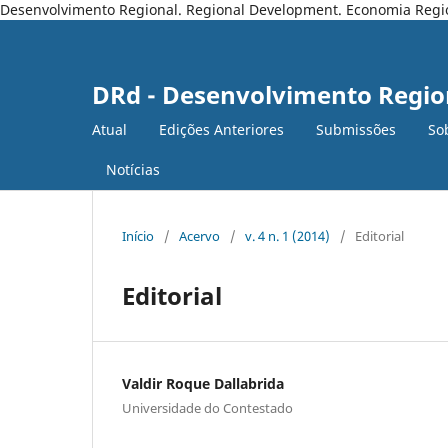
Desenvolvimento Regional. Regional Development. Economia Regiona
DRd - Desenvolvimento Regio
Atual
Edições Anteriores
Submissões
So
Notícias
Início
/
Acervo
/
v. 4 n. 1 (2014)
/
Editorial
Editorial
Valdir Roque Dallabrida
Universidade do Contestado