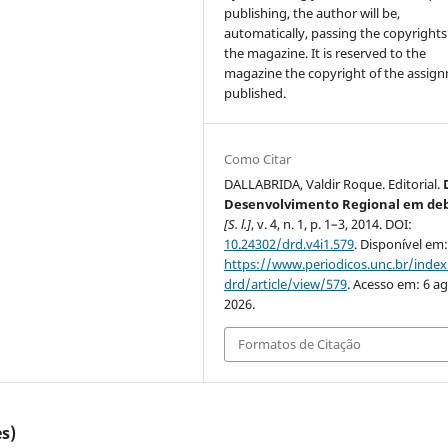
publishing, the author will be,
automatically, passing the copyrights
the magazine. It is reserved to the
magazine the copyright of the assig
published.
Como Citar
DALLABRIDA, Valdir Roque. Editorial.
Desenvolvimento Regional em de
[S. l.]
, v. 4, n. 1, p. 1–3, 2014. DOI:
10.24302/drd.v4i1.579
. Disponível em
https://www.periodicos.unc.br/inde
drd/article/view/579
. Acesso em: 6 ag
2026.
Formatos de Citação
s)