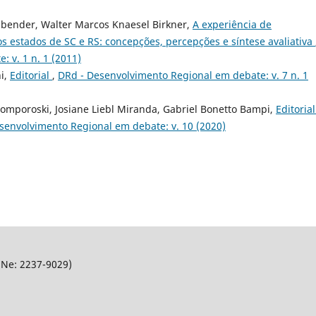
enbender, Walter Marcos Knaesel Birkner,
A experiência de
os estados de SC e RS: concepções, percepções e síntese avaliativa
 v. 1 n. 1 (2011)
ni,
Editorial
,
DRd - Desenvolvimento Regional em debate: v. 7 n. 1
Tomporoski, Josiane Liebl Miranda, Gabriel Bonetto Bampi,
Editoria
senvolvimento Regional em debate: v. 10 (2020)
SNe: 2237-9029)