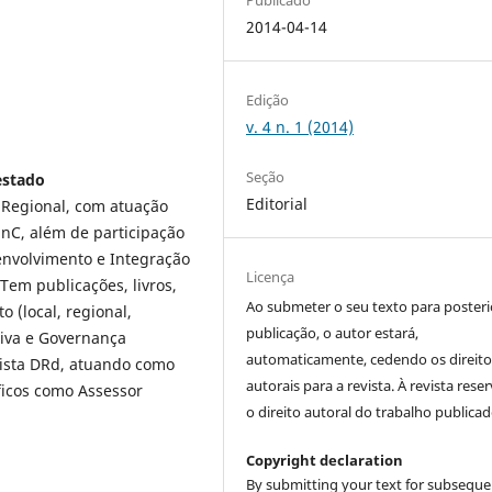
2014-04-14
Edição
v. 4 n. 1 (2014)
Seção
estado
Editorial
 Regional, com atuação
nC, além de participação
nvolvimento e Integração
Licença
Tem publicações, livros,
Ao submeter o seu texto para posteri
o (local, regional,
publicação, o autor estará,
ativa e Governança
automaticamente, cedendo os direito
vista DRd, atuando como
autorais para a revista. À revista rese
íficos como Assessor
o direito autoral do trabalho publicad
Copyright declaration
By submitting your text for subseque