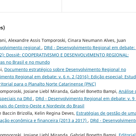
s)
ani, Alexandre Assis Tomporoski, Cinara Neumann Alves, Juan
volvimento regional
,
DRd - Desenvolvimento Regional em debate: 
2022): Dossiê: COOPERATIVISMO E DESENVOLVIMENTO REGIONAL:
ivas no Brasil e no mundo
ni,
Documento estratégico sobre Desenvolvimento Regional no
mento Regional em debate: v. 6 n. 2 (2016): Edição especial: Estu
itorial para o Planalto Norte Catarinense (PNC)
Tomporoski, Josiane Liebl Miranda, Gabriel Bonetto Bampi,
Análise 
especiais na DRd
,
DRd - Desenvolvimento Regional em debate: v. 9 
nais do Centro-Oeste e Nordeste do Brasil
Baccin Brizolla, Kelin Regina Deves,
Estratégias de gestão de um
liação econômica e financeira (2013 a 2017)
,
DRd - Desenvolviment
Tomporoski, Josiane Liebl Miranda, Gabriel Bonetto Bampi,
Editoria