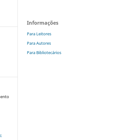
Informações
Para Leitores
Para Autores
Para Bibliotecários
mento
a
-