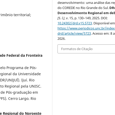
desenvolvimento: uma análise das re
do COREDE no Rio Grande do Sul.
DRd
Desenvolvimento Regional em de
imônio territorial;
[S. l.]
, v. 15, p. 130–149, 2025. DOI:
10.24302/drd.v15.5723
. Disponível em
https://www.periodicos.unc.br/inde
drd/article/view/5723
. Acesso em: 8 
2026.
Formatos de Citação
ade Federal da Fronteira
elo Programa de Pós-
gional da Universidade
R/UNIJUÍ). Ijuí. Rio
to Regional pela UNISC.
a de Pós-graduação em
FS). Cerro Largo. Rio
de Regional do Noroeste