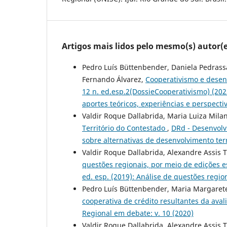
Artigos mais lidos pelo mesmo(s) autor(e
Pedro Luís Büttenbender, Daniela Pedrass
Fernando Álvarez,
Cooperativismo e desen
12 n. ed.esp.2(DossieCooperativismo) (
aportes teóricos, experiências e perspect
Valdir Roque Dallabrida, Maria Luiza Mila
Território do Contestado
,
DRd - Desenvolvi
sobre alternativas de desenvolvimento terr
Valdir Roque Dallabrida, Alexandre Assis 
questões regionais, por meio de edições 
ed. esp. (2019): Análise de questões regio
Pedro Luís Büttenbender, Maria Margarete 
cooperativa de crédito resultantes da ava
Regional em debate: v. 10 (2020)
Valdir Roque Dallabrida, Alexandre Assis 