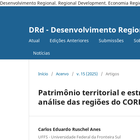
Desenvolvimento Regional. Regional Development. Economia Regiona
DRd - Desenvolvimento Regio
Atual
Edições Anteriores
Submissões
So
Notícias
Início
/
Acervo
/
v. 15 (2025)
/
Artigos
Patrimônio territorial e e
análise das regiões do COR
Carlos Eduardo Ruschel Anes
UFFS - Universidade Federal da Fronteira Sul