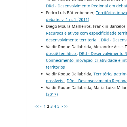
DRd - Desenvolvimento Regional em debate
Pedro Luís Büttenbender,
Territórios ino
debate: v. 1 n. 1 (2011)
Diego Moura Malheiros, Franklin Barcelos
Recursos e ativos com especificidade territ
desenvolvimento territorial
,
DRd - Desenvo
Valdir Roque Dallabrida, Alexandre Assis 
dossiê temático
,
DRd - Desenvolvimento Re
Conhecimento, inovação, criatividade e int
territórios
Valdir Roque Dallabrida,
Território, patri
possíveis
,
DRd - Desenvolvimento Regional
Valdir Roque Dallabrida, Maria Luiza Mila
(2017)
<<
<
1
2
3
4
5
>
>>