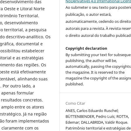
NoDerivatives 4.0 International Licen
e desenvolvimento das
Ao submeter o seu texto para posteri
a Oeste e Litoral Norte
publicação, o autor estará,
rimônio Territorial.
automaticamente, cedendo os direito
o, desenvolvimento
autorais para a revista. À revista rese
o territorial, a pesquisa
o direito autoral do trabalho publicad
 descritivo-analítico. Os
gráfica, documental e
Copyright declaration
ssibilitou estabelecer
By submitting your text for subseque
orial e as estratégias
publishing, the author will be,
vimento das regiões. Os
automatically, passing the copyrights
oeste está efetivamente
the magazine. It is reserved to the
magazine the copyright of the assig
entável, alinhando suas
published.
. Por outro lado, a
o apenas formular
resultados concretos.
Como Citar
 amplo entre os atores
ANES, Carlos Eduardo Ruschel;
stratégico. Já na região
BÜTTENBENDER, Pedro Luís; ROTTA,
 não foram implementados
Edemar; DALLABRIDA, Valdir Roque.
m claramente com os
Patrimônio territorial e estratégias de