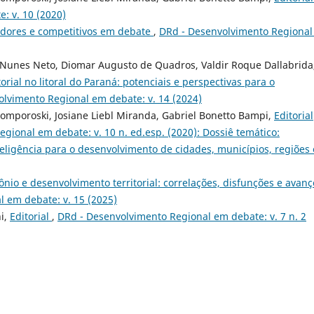
: v. 10 (2020)
vadores e competitivos em debate
,
DRd - Desenvolvimento Regiona
 Nunes Neto, Diomar Augusto de Quadros, Valdir Roque Dallabrida
orial no litoral do Paraná: potenciais e perspectivas para o
lvimento Regional em debate: v. 14 (2024)
Tomporoski, Josiane Liebl Miranda, Gabriel Bonetto Bampi,
Editorial
gional em debate: v. 10 n. ed.esp. (2020): Dossiê temático:
eligência para o desenvolvimento de cidades, municí­pios, regiões
mônio e desenvolvimento territorial: correlações, disfunções e avanç
 em debate: v. 15 (2025)
ni,
Editorial
,
DRd - Desenvolvimento Regional em debate: v. 7 n. 2