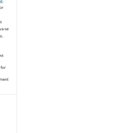
se
.
or
s
rva-se
o.
nt
 for
nment