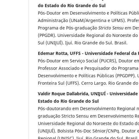
do Estado do Rio Grande do Sul
Pós-Doutor em Desenvolvimento e Políticas Públ
Administração (UNaM/Argentina e UFMS). Profe
Programa de Pós-graduação
Stricto Sensu
em Des
(PPGDR). Universidade Regional do Noroeste do
Sul (UNIJUÍ). Ijuí. Rio Grande do Sul. Brasil.
Edemar Rotta, UFFS - Universidade Federal da F
Pós-Doutor em Serviço Social (PUCRS), Doutor em
Professor Associado e Pesquisador do Program
Desenvolvimento e Políticas Públicas (PPGDPP). 
Fronteira Sul (UFFS). Cerro Largo. Rio Grande do 
Valdir Roque Dallabrida, UNIJUÍ - Universidad
Estado do Rio Grande do Sul
Pós-doutorando em Desenvolvimento Regional n
graduação Stricto Sensu em Desenvolvimento Re
Universidade Regional do Noroeste do Estado d
(UNIJUÍ). Bolsista Pós-Doc Sênior/CNPq. Doutor
Regional (UNISC). Ijuí. Rio Grande do Sul. Brasil