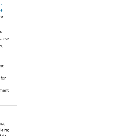
-
se
.
or
s
rva-se
o.
nt
 for
nment
RA,
ieira;