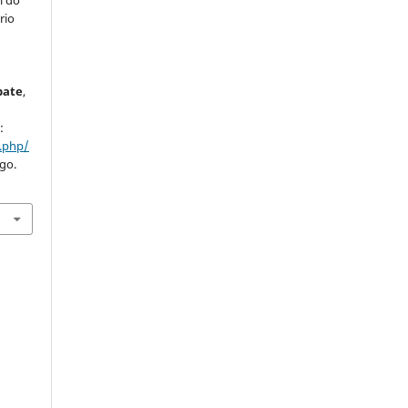
l do
rio
bate
,
:
x.php/
ago.