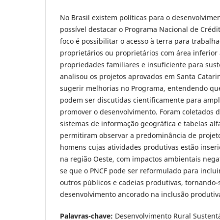
No Brasil existem políticas para o desenvolvimen
possível destacar o Programa Nacional de Crédit
foco é possibilitar o acesso à terra para trabalh
proprietários ou proprietários com área inferio
propriedades familiares e insuficiente para sust
analisou os projetos aprovados em Santa Catari
sugerir melhorias no Programa, entendendo que 
podem ser discutidas cientificamente para ampl
promover o desenvolvimento. Foram coletados d
sistemas de informação geográfica e tabelas alf
permitiram observar a predominância de projet
homens cujas atividades produtivas estão inser
na região Oeste, com impactos ambientais negat
se que o PNCF pode ser reformulado para incluir
outros públicos e cadeias produtivas, tornando
desenvolvimento ancorado na inclusão produtiva
Palavras-chave:
Desenvolvimento Rural Sustentáv