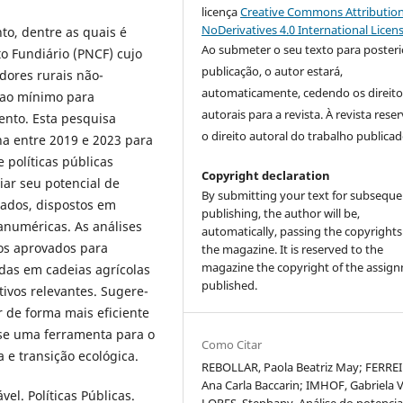
licença
Creative Commons Attribution
NoDerivatives 4.0 International Licen
to, dentre as quais é
Ao submeter o seu texto para posteri
o Fundiário (PNCF) cujo
publicação, o autor estará,
adores rurais não-
automaticamente, cedendo os direito
r ao mínimo para
autorais para a revista. À revista rese
ento. Esta pesquisa
o direito autoral do trabalho publicad
na entre 2019 e 2023 para
políticas públicas
Copyright declaration
iar seu potencial de
By submitting your text for subseque
ados, dispostos em
publishing, the author will be,
anuméricas. As análises
automatically, passing the copyrights
os aprovados para
the magazine. It is reserved to the
magazine the copyright of the assig
idas em cadeias agrícolas
published.
ivos relevantes. Sugere-
 de forma mais eficiente
-se uma ferramenta para o
Como Citar
 e transição ecológica.
REBOLLAR, Paola Beatriz May; FERREI
Ana Carla Baccarin; IMHOF, Gabriela V
el. Políticas Públicas.