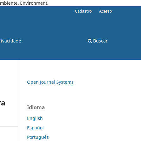
 Ambiente. Environment.
Cadastro
Acesso
rivacidade
Buscar
Open Journal Systems
va
Idioma
English
Español
Português