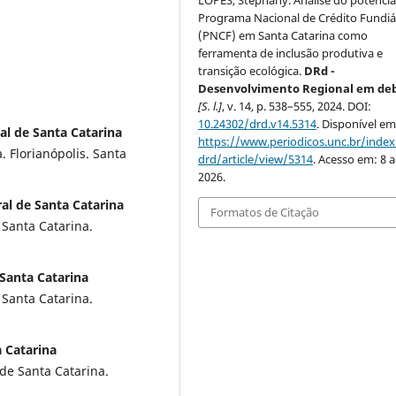
LOPES, Stephany. Análise do potencia
Programa Nacional de Crédito Fundiá
(PNCF) em Santa Catarina como
ferramenta de inclusão produtiva e
transição ecológica.
DRd -
Desenvolvimento Regional em de
[S. l.]
, v. 14, p. 538–555, 2024. DOI:
10.24302/drd.v14.5314
. Disponível em
al de Santa Catarina
https://www.periodicos.unc.br/inde
. Florianópolis. Santa
drd/article/view/5314
. Acesso em: 8 
2026.
ral de Santa Catarina
Formatos de Citação
Santa Catarina.
 Santa Catarina
Santa Catarina.
 Catarina
de Santa Catarina.