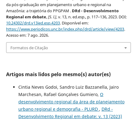
da pós-graduação em planejamento urbano e regional na
Amazônia: a trajetória do PPGPAM .
DRd - Desenvolvimento
Regional em debate
,
[S. l.]
, v. 13, n. ed.esp., p. 117–136, 2023. DOI:
10.24302/drd.v13ied.esp.4203
. Disponível em:
https://www.periodicos.unc.br/index.php/drd/article/view/4203
.
Acesso em: 7 ago. 2026.
Formatos de Citação
Artigos mais lidos pelo mesmo(s) autor(es)
Cintia Neves Godoi, Sandro Luiz Bazzanella, Jairo
Marchesan, Rafael Gonçalves Gumiero,
O
desenvolvimento regional da área de planejamento
urbano regional e demografia - PLURD
,
DRd -
Desenvolvimento Regional em debate: v. 13 (2023)