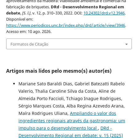
aproveitamento da madeira: viabilidade ambiental e comercial na
fabricação de briquetes.
DRd - Desenvolvimento Regional em
debate
,
[S. l.]
, v. 12, p. 310–330, 2022. DOI:
10.24302/drd.v12.3946
.
Disponível em:
https://www.periodicos.unc.br/index.php/drd/article/view/3946
.
Acesso em: 10 ago. 2026.
Formatos de Citação
Artigos mais lidos pelo mesmo(s) autor(es)
Mariane Sato Baraldi Dias, Gabriel Batezatti Rabelo
Valerio, Thalia Caroline Silva da Costa, Aline de
Almeida Porto Faccioli, Tchiago Inague Rodrigues,
Sérgio Marques Costa, Alba Regina Azevedo Arana,
Maíra Rodrigues Uliana,
Ampliando o valor dos
ingredientes regionais através da gastronomia: um
impulso para o desenvolvimento local
,
DRd -
Desenvolvimento Regional em debate: v. 15 (2025)