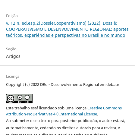
Edição
v. 12 n. ed.esp.2(DossieCooperativismo) (2022): Dossiê:
COOPERATIVISMO E DESENVOLVIMENTO REGIONAL: aportes
teóricos, experiências e perspectivas no Brasil e no mundo
Seção
Artigos
Licença
Copyright (c) 2022 DRd - Desenvolvimento Regional em debate
Este trabalho está licenciado sob uma licença
Creative Commons
Attribution-NoDerivatives 4.0 International License
.
Ao submeter o seu texto para posterior publicação, o autor estará,
automaticamente, cedendo os direitos autorais para a revista. À
revista reserva-se o direito autoral do trabalho publicado.