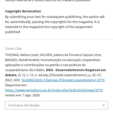
Copyright declaration
By submitting your text for subsequent publishing, the author will
be, automatically, passing the copyrights for the magazine. It is
reserved to the magazine the copyright of the assignment
published.
Como Citar
THESING, Nelson José; SAUSEN, Juliana da Fonseca Capssa Lima;
BAGGIO, Daniel Knebel. Humanização na educação cooperativa:
aplicações e contribuições na gestão e nas práticas do
cooperativismo de crédito.
DRd - Desenvolvimento Regional em
debate
,
[S. l.]
, v. 12, n. ed.esp.2(DossieCooperativismo), p. 32–57,
2022. DOI:
10.24302/drd.v12ied.esp.2(DossieCooperativismo).3719
.
Disponível em:
https://www.periodicos.unc.br/index.php/drd/article/view/3719
.
Acesso em: 7 ago. 2026.
Formatos de Citação