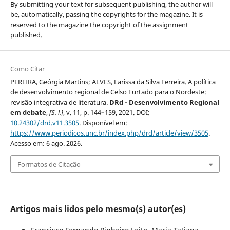
By submitting your text for subsequent publishing, the author will
be, automatically, passing the copyrights for the magazine. It is
reserved to the magazine the copyright of the assignment
published.
Como Citar
PEREIRA, Geórgia Martins; ALVES, Larissa da Silva Ferreira. A política
de desenvolvimento regional de Celso Furtado para o Nordeste:
revisão integrativa de literatura.
DRd - Desenvolvimento Regional
em debate
,
[S. l.]
, v. 11, p. 144–159, 2021. DOI:
10.24302/drd.v11.3505
. Disponível em:
https://www.periodicos.unc.br/index.php/drd/article/view/3505
.
Acesso em: 6 ago. 2026.
Formatos de Citação
Artigos mais lidos pelo mesmo(s) autor(es)