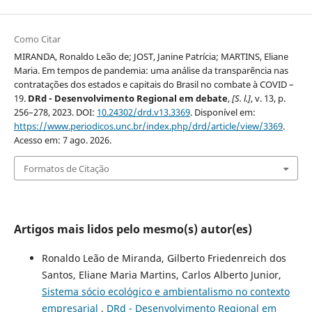
Como Citar
MIRANDA, Ronaldo Leão de; JOST, Janine Patrícia; MARTINS, Eliane
Maria. Em tempos de pandemia: uma análise da transparência nas
contratações dos estados e capitais do Brasil no combate à COVID –
19.
DRd - Desenvolvimento Regional em debate
,
[S. l.]
, v. 13, p.
256–278, 2023. DOI:
10.24302/drd.v13.3369
. Disponível em:
https://www.periodicos.unc.br/index.php/drd/article/view/3369
.
Acesso em: 7 ago. 2026.
Formatos de Citação
Artigos mais lidos pelo mesmo(s) autor(es)
Ronaldo Leão de Miranda, Gilberto Friedenreich dos
Santos, Eliane Maria Martins, Carlos Alberto Junior,
Sistema sócio ecológico e ambientalismo no contexto
empresarial
,
DRd - Desenvolvimento Regional em