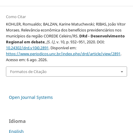
Como Citar
KOHLER, Romualdo; BALZAN, Karine Matuchevski; RIBAS, João Vitor
Moraes. Relevância econômica dos benefícios previdenciários nos
municípios da região COREDE Celeiro/RS.
DRd - Desenvolvimento
Regional em debate
,
[S. l.]
, v. 10, p. 932–951, 2020. DOI:
10.24302/drd.v10i0.2891
. Disponível em:
https://www.periodicos.unc.br/index.php/drd/article/view/2891
.
Acesso em: 6 ago. 2026.
Formatos de Citação
Open Journal Systems
Idioma
English