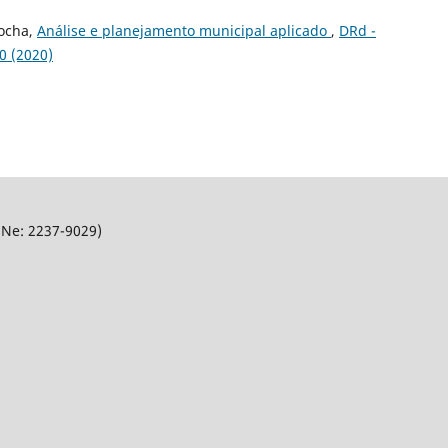
Rocha,
Análise e planejamento municipal aplicado
,
DRd -
0 (2020)
SNe: 2237-9029)