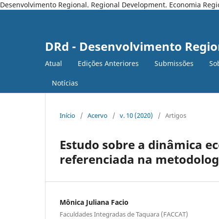
Desenvolvimento Regional. Regional Development. Economia Regiona
DRd - Desenvolvimento Regio
Atual
Edições Anteriores
Submissões
So
Notícias
Início
/
Acervo
/
v. 10 (2020)
/
Artigos
Estudo sobre a dinâmica e
referenciada na metodologi
Mônica Juliana Facio
Faculdades Integradas de Taquara (FACCAT)