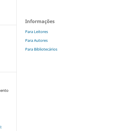
Informações
Para Leitores
Para Autores
Para Bibliotecários
mento
a
-