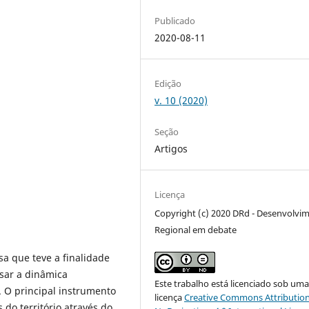
Publicado
2020-08-11
Edição
v. 10 (2020)
Seção
Artigos
Licença
Copyright (c) 2020 DRd - Desenvolvi
Regional em debate
a que teve a finalidade
isar a dinâmica
Este trabalho está licenciado sob um
 O principal instrumento
licença
Creative Commons Attribution
 do território através do