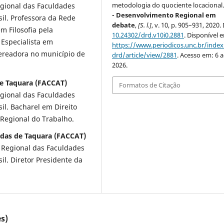
metodologia do quociente locacional
gional das Faculdades
- Desenvolvimento Regional em
sil. Professora da Rede
debate
,
[S. l.]
, v. 10, p. 905–931, 2020.
m Filosofia pela
10.24302/drd.v10i0.2881
. Disponível 
 Especialista em
https://www.periodicos.unc.br/inde
 Vereadora no município de
drd/article/view/2881
. Acesso em: 6 
2026.
de Taquara (FACCAT)
Formatos de Citação
gional das Faculdades
il. Bacharel em Direito
 Regional do Trabalho.
adas de Taquara (FACCAT)
 Regional das Faculdades
il. Diretor Presidente da
s)