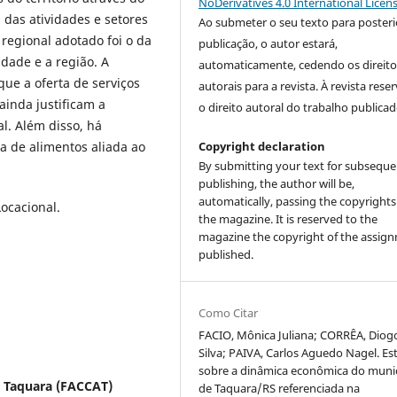
NoDerivatives 4.0 International Licen
 das atividades e setores
Ao submeter o seu texto para posteri
 regional adotado foi o da
publicação, o autor estará,
dade e a região. A
automaticamente, cedendo os direito
que a oferta de serviços
autorais para a revista. À revista rese
ainda justificam a
o direito autoral do trabalho publicad
l. Além disso, há
Copyright declaration
a de alimentos aliada ao
By submitting your text for subseque
publishing, the author will be,
automatically, passing the copyrights
Locacional.
the magazine. It is reserved to the
magazine the copyright of the assig
published.
Como Citar
FACIO, Mônica Juliana; CORRÊA, Diog
Silva; PAIVA, Carlos Aguedo Nagel. E
sobre a dinâmica econômica do muni
e Taquara (FACCAT)
de Taquara/RS referenciada na