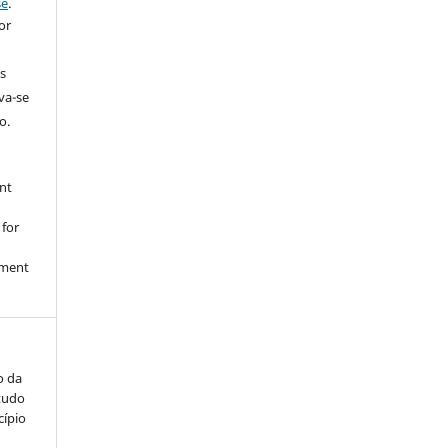
se
.
or
s
rva-se
o.
nt
 for
nment
o da
studo
cípio