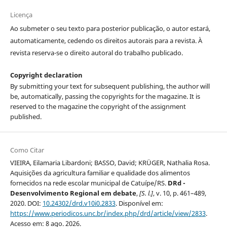
Licença
Ao submeter o seu texto para posterior publicação, o autor estará,
automaticamente, cedendo os direitos autorais para a revista. À
revista reserva-se o direito autoral do trabalho publicado.
Copyright declaration
By submitting your text for subsequent publishing, the author will
be, automatically, passing the copyrights for the magazine. It is
reserved to the magazine the copyright of the assignment
published.
Como Citar
VIEIRA, Eilamaria Libardoni; BASSO, David; KRÜGER, Nathalia Rosa.
Aquisições da agricultura familiar e qualidade dos alimentos
fornecidos na rede escolar municipal de Catuípe/RS.
DRd -
Desenvolvimento Regional em debate
,
[S. l.]
, v. 10, p. 461–489,
2020. DOI:
10.24302/drd.v10i0.2833
. Disponível em:
https://www.periodicos.unc.br/index.php/drd/article/view/2833
.
Acesso em: 8 ago. 2026.