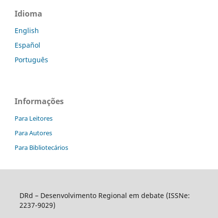
Idioma
English
Español
Português
Informações
Para Leitores
Para Autores
Para Bibliotecários
DRd – Desenvolvimento Regional em debate (ISSNe:
2237-9029)