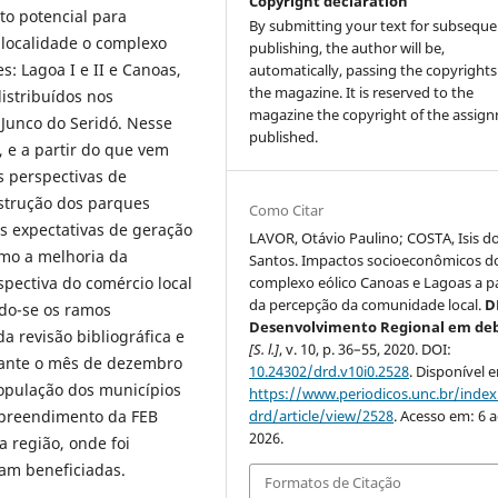
Copyright declaration
lto potencial para
By submitting your text for subseque
 localidade o complexo
publishing, the author will be,
: Lagoa I e II e Canoas,
automatically, passing the copyrights
the magazine. It is reserved to the
istribuídos nos
magazine the copyright of the assig
 Junco do Seridó. Nesse
published.
, e a partir do que vem
s perspectivas de
strução dos parques
Como Citar
as expectativas de geração
LAVOR, Otávio Paulino; COSTA, Isis d
mo a melhoria da
Santos. Impactos socioeconômicos d
spectiva do comércio local
complexo eólico Canoas e Lagoas a pa
da percepção da comunidade local.
D
do-se os ramos
Desenvolvimento Regional em de
da revisão bibliográfica e
[S. l.]
, v. 10, p. 36–55, 2020. DOI:
rante o mês de dezembro
10.24302/drd.v10i0.2528
. Disponível 
opulação dos municípios
https://www.periodicos.unc.br/inde
mpreendimento da FEB
drd/article/view/2528
. Acesso em: 6 
2026.
a região, onde foi
ram beneficiadas.
Formatos de Citação