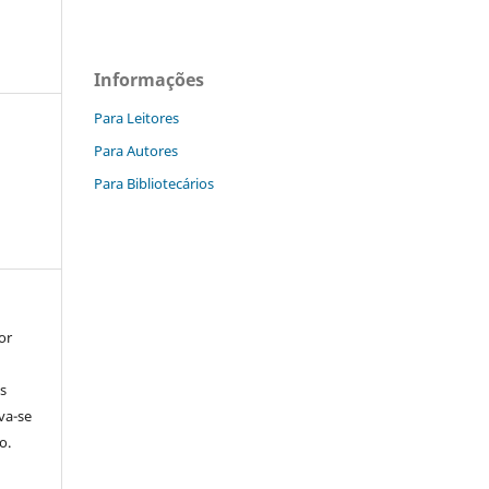
Informações
Para Leitores
Para Autores
Para Bibliotecários
or
s
rva-se
o.