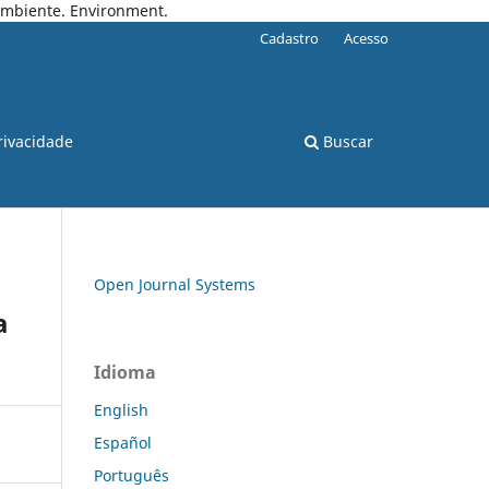
 Ambiente. Environment.
Cadastro
Acesso
rivacidade
Buscar
Open Journal Systems
a
Idioma
English
Español
Português