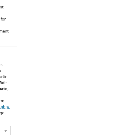
nt
 for
nment
os
o
rtir
Rd -
bate
,
em:
x.php/
ago.