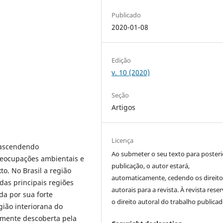
Publicado
2020-01-08
Edição
v. 10 (2020)
Seção
Artigos
Licença
m ascendendo
Ao submeter o seu texto para posteri
eocupações ambientais e
publicação, o autor estará,
to. No Brasil a região
automaticamente, cedendo os direito
as principais regiões
autorais para a revista. À revista rese
da por sua forte
o direito autoral do trabalho publicad
gião interiorana do
temente descoberta pela