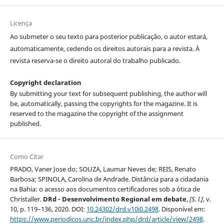
Licença
Ao submeter o seu texto para posterior publicação, o autor estará,
automaticamente, cedendo os direitos autorais para a revista. À
revista reserva-se o direito autoral do trabalho publicado.
Copyright declaration
By submitting your text for subsequent publishing, the author will
be, automatically, passing the copyrights for the magazine. It is
reserved to the magazine the copyright of the assignment
published.
Como Citar
PRADO, Vaner Jose do; SOUZA, Laumar Neves de; REIS, Renato
Barbosa; SPINOLA, Carolina de Andrade. Distância para a cidadania
na Bahia: o acesso aos documentos certificadores sob a ótica de
Christaller.
DRd - Desenvolvimento Regional em debate
,
[S. l.]
, v.
10, p. 119–136, 2020. DOI:
10.24302/drd.v10i0.2498
. Disponível em:
https://www.periodicos.unc.br/index.php/drd/article/view/2498
.