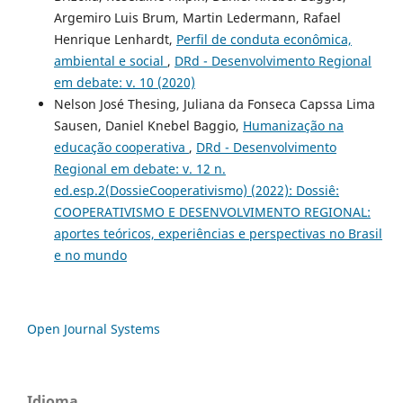
Argemiro Luis Brum, Martin Ledermann, Rafael
Henrique Lenhardt,
Perfil de conduta econômica,
ambiental e social
,
DRd - Desenvolvimento Regional
em debate: v. 10 (2020)
Nelson José Thesing, Juliana da Fonseca Capssa Lima
Sausen, Daniel Knebel Baggio,
Humanização na
educação cooperativa
,
DRd - Desenvolvimento
Regional em debate: v. 12 n.
ed.esp.2(DossieCooperativismo) (2022): Dossiê:
COOPERATIVISMO E DESENVOLVIMENTO REGIONAL:
aportes teóricos, experiências e perspectivas no Brasil
e no mundo
Open Journal Systems
Idioma