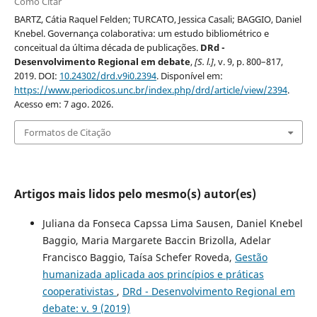
Como Citar
BARTZ, Cátia Raquel Felden; TURCATO, Jessica Casali; BAGGIO, Daniel
Knebel. Governança colaborativa: um estudo bibliométrico e
conceitual da última década de publicações.
DRd -
Desenvolvimento Regional em debate
,
[S. l.]
, v. 9, p. 800–817,
2019. DOI:
10.24302/drd.v9i0.2394
. Disponível em:
https://www.periodicos.unc.br/index.php/drd/article/view/2394
.
Acesso em: 7 ago. 2026.
Formatos de Citação
Artigos mais lidos pelo mesmo(s) autor(es)
Juliana da Fonseca Capssa Lima Sausen, Daniel Knebel
Baggio, Maria Margarete Baccin Brizolla, Adelar
Francisco Baggio, Taísa Schefer Roveda,
Gestão
humanizada aplicada aos princípios e práticas
cooperativistas
,
DRd - Desenvolvimento Regional em
debate: v. 9 (2019)