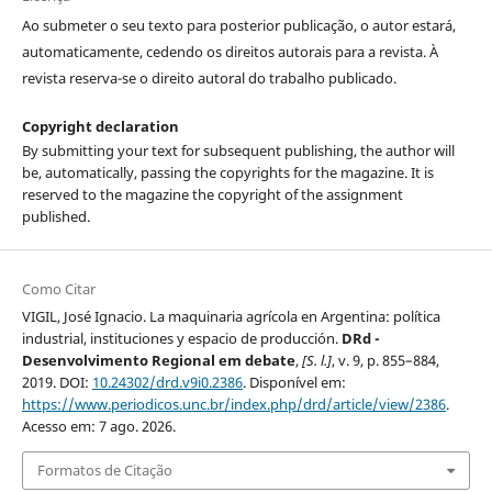
Ao submeter o seu texto para posterior publicação, o autor estará,
automaticamente, cedendo os direitos autorais para a revista. À
revista reserva-se o direito autoral do trabalho publicado.
Copyright declaration
By submitting your text for subsequent publishing, the author will
be, automatically, passing the copyrights for the magazine. It is
reserved to the magazine the copyright of the assignment
published.
Como Citar
VIGIL, José Ignacio. La maquinaria agrícola en Argentina: política
industrial, instituciones y espacio de producción.
DRd -
Desenvolvimento Regional em debate
,
[S. l.]
, v. 9, p. 855–884,
2019. DOI:
10.24302/drd.v9i0.2386
. Disponível em:
https://www.periodicos.unc.br/index.php/drd/article/view/2386
.
Acesso em: 7 ago. 2026.
Formatos de Citação