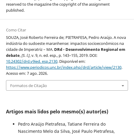
reserved to the magazine the copyright of the assignment
published.
Como Citar
SOUZA, José Roberto Ferreira de; PIETRAFESA, Pedro Araújo. A nova
indústria do sudoeste maranhense: impactos socioeconômicos na
cidade de Imperatriz – MA.
DRd - Desenvolvimento Regional em
debate
,
[S. l.]
, v. 9, n. ed. esp., p. 143–155, 2019. DOI:
10.24302/drd.v9ied. esp.2130
. Disponível em:
https://www.periodicos.unc.br/index.php/drd/article/view/2130
.
Acesso em: 7 ago. 2026.
Formatos de Citação
Artigos mais lidos pelo mesmo(s) autor(es)
Pedro Araújo Pietrafesa, Tatiane Ferreira do
Nascimento Melo da Silva, José Paulo Pietrafesa,