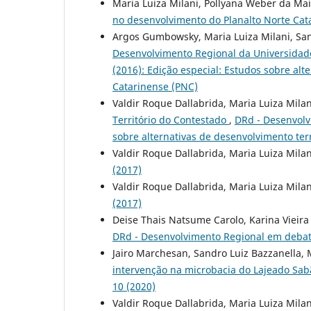
Maria Luiza Milani, Pollyana Weber da Ma
no desenvolvimento do Planalto Norte Ca
Argos Gumbowsky, Maria Luiza Milani, San
Desenvolvimento Regional da Universida
(2016): Edição especial: Estudos sobre alt
Catarinense (PNC)
Valdir Roque Dallabrida, Maria Luiza Mila
Território do Contestado
,
DRd - Desenvolvi
sobre alternativas de desenvolvimento terr
Valdir Roque Dallabrida, Maria Luiza Mila
(2017)
Valdir Roque Dallabrida, Maria Luiza Mila
(2017)
Deise Thais Natsume Carolo, Karina Vieira
DRd - Desenvolvimento Regional em debate
Jairo Marchesan, Sandro Luiz Bazzanella,
intervenção na microbacia do Lajeado Sa
10 (2020)
Valdir Roque Dallabrida, Maria Luiza Mila