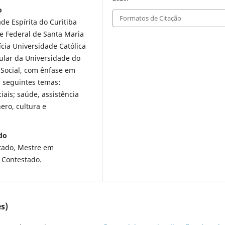
o
Formatos de Citação
de Espírita do Curitiba
e Federal de Santa Maria
ícia Universidade Católica
tular da Universidade do
 Social, com ênfase em
s seguintes temas:
ociais; saúde, assistência
nero, cultura e
do
tado, Mestre em
 Contestado.
s)