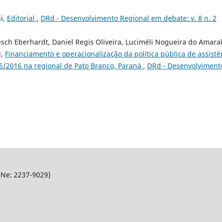
ni,
Editorial
,
DRd - Desenvolvimento Regional em debate: v. 8 n. 2
ch Eberhardt, Daniel Regis Oliveira, Luciméli Nogueira do Amaral
i,
Financiamento e operacionalização da política pública de assistê
95/2016 na regional de Pato Branco, Paraná
,
DRd - Desenvolviment
SNe: 2237-9029)