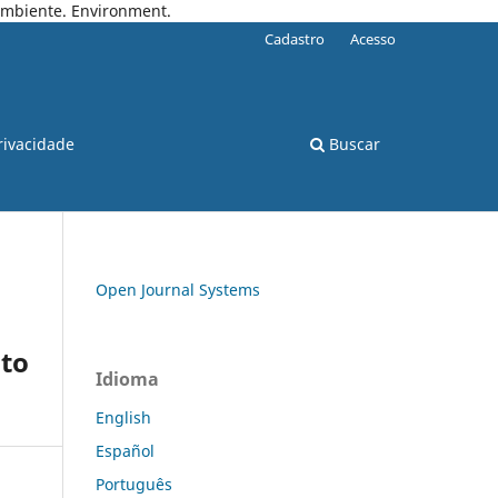
 Ambiente. Environment.
Cadastro
Acesso
rivacidade
Buscar
Open Journal Systems
nto
Idioma
English
Español
Português