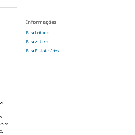
Informações
Para Leitores
Para Autores
Para Bibliotecários
or
s
rva-se
o.