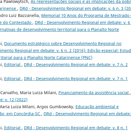
ia Pawlowytsch,
As representações sociais e as implicações da pob
tarinense
,
DRd - Desenvolvimento Regional em debate: v. 6 n. 3 (20
dro Luiz Bazzanella,
Memorial 10 Anos do Programa de Mestrado
de do Contestado
,
DRd - Desenvolvimento Regional em debate: v. 6 
ernativas de desenvolvimento territorial para o Planalto Norte
ni,
Documento estratégico sobre Desenvolvimento Regional no
mento Regional em debate: v. 6 n. 2 (2016): Edição especial: Estu
itorial para o Planalto Norte Catarinense (PNC)
ni,
Editorial
,
DRd - Desenvolvimento Regional em debate: v. 7 n. 2
ni,
Editorial
,
DRd - Desenvolvimento Regional em debate: v. 7 n. 1
 Carvalho, Maria Luiza Milani,
Financiamento da assistência social
,
: v. 12 (2022)
 Maria Luiza Milani, Argos Gumbowsky,
Educação ambiental e
bão, em Concórdia-SC
,
DRd - Desenvolvimento Regional em debate:
ni,
Editorial
,
DRd - Desenvolvimento Regional em debate: v. 8 n. 1