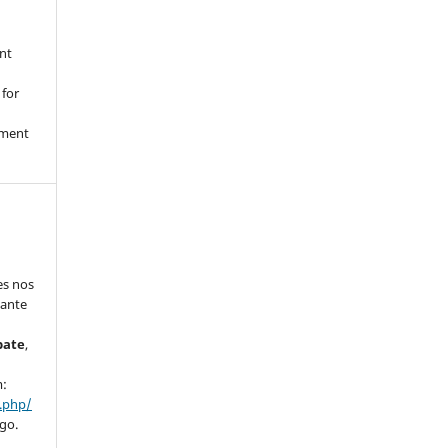
nt
 for
nment
es nos
vante
bate
,
m:
x.php/
ago.