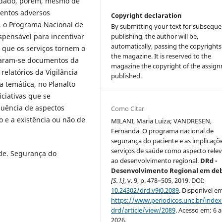
uidado, porém, mesmo de
ventos adversos
Copyright declaration
o, o Programa Nacional de
By submitting your text for subseque
spensável para incentivar
publishing, the author will be,
automatically, passing the copyrights
 que os serviços tornem o
the magazine. It is reserved to the
raram-se documentos da
magazine the copyright of the assig
relatórios da Vigilância
published.
a temática, no Planalto
ciativas que se
luência de aspectos
Como Citar
io e a existência ou não de
MILANI, Maria Luiza; VANDRESEN,
Fernanda. O programa nacional de
segurança do paciente e as implicaçõ
serviços de saúde como aspecto rele
de. Segurança do
ao desenvolvimento regional.
DRd -
Desenvolvimento Regional em de
[S. l.]
, v. 9, p. 478–505, 2019. DOI:
10.24302/drd.v9i0.2089
. Disponível e
https://www.periodicos.unc.br/inde
drd/article/view/2089
. Acesso em: 6 
2026.