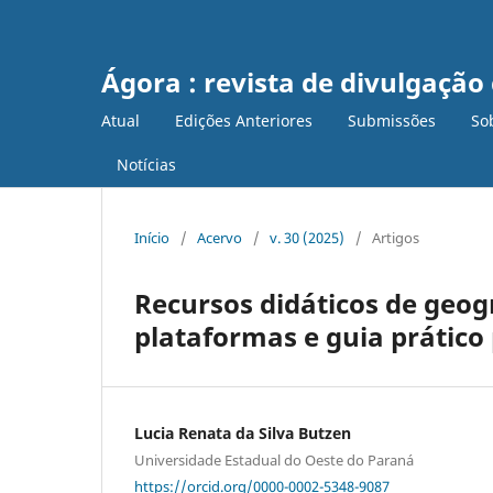
Ágora : revista de divulgação 
Atual
Edições Anteriores
Submissões
So
Notícias
Início
/
Acervo
/
v. 30 (2025)
/
Artigos
Recursos didáticos de geogr
plataformas e guia prático
Lucia Renata da Silva Butzen
Universidade Estadual do Oeste do Paraná
https://orcid.org/0000-0002-5348-9087