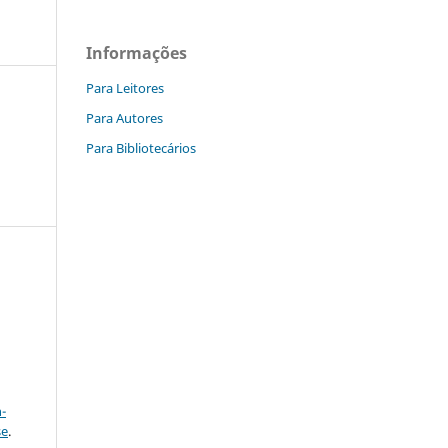
Informações
Para Leitores
Para Autores
Para Bibliotecários
a
-
se
.