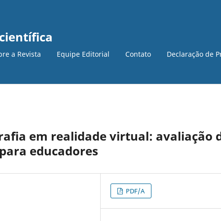
científica
bre a Revista
Equipe Editorial
Contato
Declaração de P
afia em realidade virtual: avaliação 
 para educadores
PDF/A