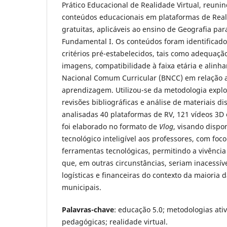
Prático Educacional de Realidade Virtual, reunin
conteúdos educacionais em plataformas de Reali
gratuitas, aplicáveis ao ensino de Geografia par
Fundamental I. Os conteúdos foram identificad
critérios pré-estabelecidos, tais como adequaçã
imagens, compatibilidade à faixa etária e alin
Nacional Comum Curricular (BNCC) em relação a
aprendizagem. Utilizou-se da metodologia explor
revisões bibliográficas e análise de materiais d
analisadas 40 plataformas de RV, 121 vídeos 3D
foi elaborado no formato de
Vlog
, visando dispo
tecnológico inteligível aos professores, com foc
ferramentas tecnológicas, permitindo a vivênci
que, em outras circunstâncias, seriam inacessíve
logísticas e financeiras do contexto da maioria 
municipais.
Palavras-chave
: educação 5.0; metodologias ativ
pedagógicas; realidade virtual.