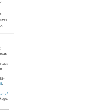
or
s
rva-se
o.
,
esar;
rtual:
co
 58–
85
.
x.php/
9 ago.