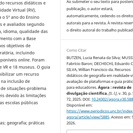
Ao submeter o seu texto para posteri
do recursos didáticos e
publicação, o autor estará,
dade Virtual (RV),
automaticamente, cedendo os direito
a o 5º ano do Ensino
autorais para a revista. À revista rese
os e avaliados segundo
o direito autoral do trabalho publicad
o, idioma, qualidade das
hamento com a Base
os objetivos de
Como Citar
atória, incluindo
BUTZEN, Lucia Renata da Silva; MUSSI
isponíveis
online
. Foram
Fabrício Baron; DECHECHI, Eduardo C
 e VR e 18 museus. O guia
SILVA, Willian Francisco da. Recursos
nibilizar um recurso
didáticos de geografia em realidade vi
o na inclusão de
avaliação de plataformas e guia práti
para educadores.
Ágora : revista de
a de situações-problema
divulgação científica
,
[S. l.]
, v. 30, p.
is devido às limitações
72, 2025. DOI:
10.24302/agora.v30.58
das escolas públicas
Disponível em:
https://www.periodicos.unc.br/inde
agora/article/view/5885
. Acesso em: 
as; geografia; práticas
2026.