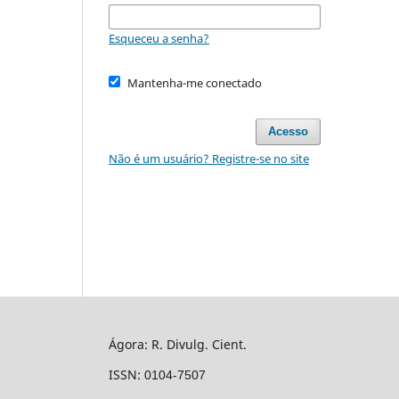
Esqueceu a senha?
Mantenha-me conectado
Acesso
Não é um usuário? Registre-se no site
Ágora: R. Divulg. Cient.
ISSN:
0104-7507