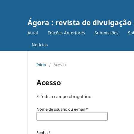
Ágora : revista de divulgação 
Atual
Edições Anteriores
Submissões
So
Notícias
Início
/
Acesso
Acesso
* Indica campo obrigatório
Nome de usuário ou e-mail
*
Senha
*