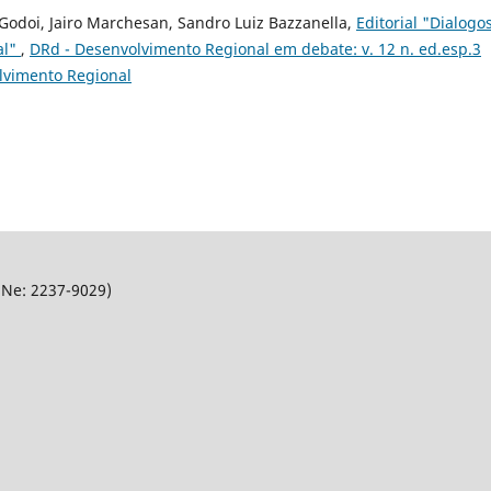
Godoi, Jairo Marchesan, Sandro Luiz Bazzanella,
Editorial "Dialogo
al"
,
DRd - Desenvolvimento Regional em debate: v. 12 n. ed.esp.3
olvimento Regional
SNe: 2237-9029)