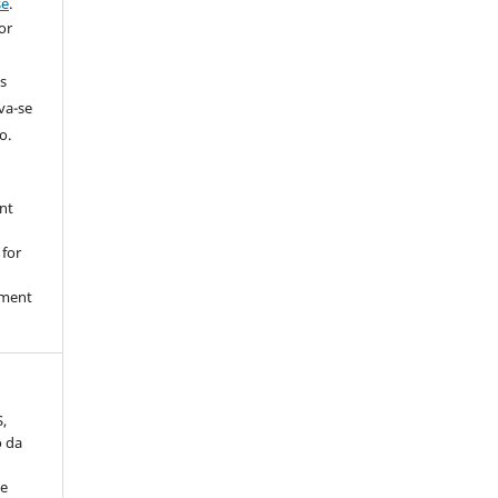
se
.
or
s
rva-se
o.
nt
 for
nment
S,
o da
de