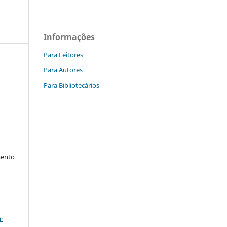
Informações
Para Leitores
Para Autores
Para Bibliotecários
mento
a
-