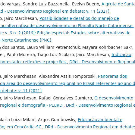
udo Vargas, Sandro Luiz Bazzanella, Evelyn Bueno,
A gruta de Sant
d - Desenvolvimento Regional em debate: v. 11 (2021)
o, Jairo Marchesan,
Possibilidades e desafios do manejo de
omo alternativa de desenvolvimento no Planalto Norte Catarinense
,
v. 6 n. 2 (2016): Edição especial: Estudos sobre alternativas de
o Norte Catarinense (PNC)
a dos Santos, Lauro William Petrentchuk, Mayara Rohrbacher Sakr,
r, Paulo Moreira, Tiago Luiz Scolaro, Jairo Marchesan,
Indicação
Contestado: reflexões e projeções
,
DRd - Desenvolvimento Regiona
a, Jairo Marchesan, Alexandre Assis Tomporoski,
Panorama dos
 da área do desenvolvimento regional no Brasil referentes ao ano 
debate: v. 11 (2021)
a, Jairo Marchesan, Rafael Gonçalves Gumiero,
O desenvolvimento
 regional e demografia - PLURD
,
DRd - Desenvolvimento Regional
 Maria Luiza Milani, Argos Gumbowsky,
Educação ambiental e
bão, em Concórdia-SC
,
DRd - Desenvolvimento Regional em debate: