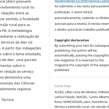
NoDerivatives 4.0 International Licen
ural (Ater) possuem
Ao submeter o seu texto para posteri
envolvimento rural no
publicação, o autor estará,
 relações entre as
automaticamente, cedendo os direito
se sentido, a finalidade
autorais para a revista. À revista rese
ensão rural para os
o direito autoral do trabalho publicad
a-PA. A metodologia
mediante a realização de
Copyright declaration
 técnicos da Ater na
By submitting your text for subseque
. A partir das indagações
publishing, the author will be,
ivos sobre o tema estudado,
automatically, passing the copyrights
o de Ater, uma parcela
the magazine. It is reserved to the
magazine the copyright of the assig
imentos sobre o
published.
m relação ao serviço
uisa demonstra uma
ssionais das Ciências
Como Citar
olvimento regional.
ALVES, Lílian Lima de Oliveira; VARGA
Letícia Paludo; MACIEL, Carlos Albert
a Técnica.
Rosa; MARCHESAN, Jairo. Assistência
técnica e extensão rural: um estudo 