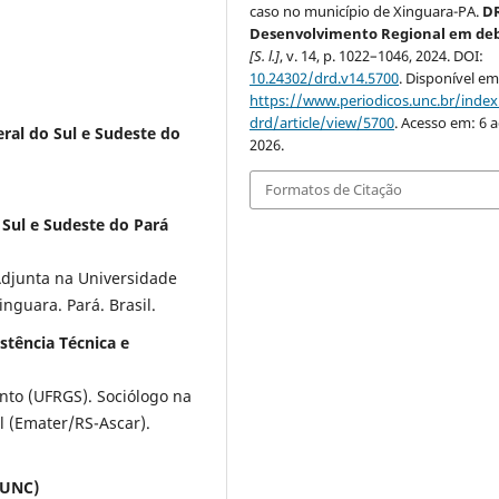
caso no município de Xinguara-PA.
DR
Desenvolvimento Regional em de
[S. l.]
, v. 14, p. 1022–1046, 2024. DOI:
10.24302/drd.v14.5700
. Disponível em
https://www.periodicos.unc.br/inde
drd/article/view/5700
. Acesso em: 6 
eral do Sul e Sudeste do
2026.
Formatos de Citação
 Sul e Sudeste do Pará
Adjunta na Universidade
inguara. Pará. Brasil.
stência Técnica e
to (UFRGS). Sociólogo na
l (Emater/RS-Ascar).
(UNC)