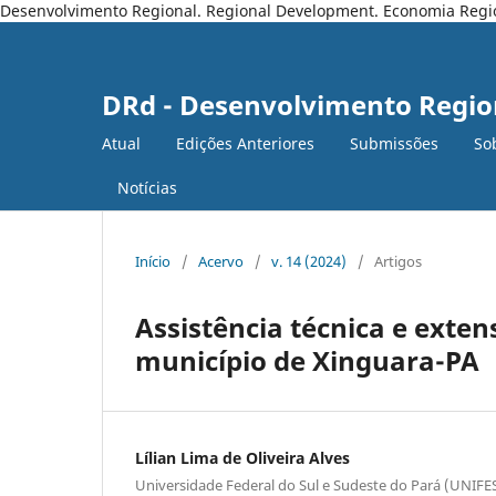
Desenvolvimento Regional. Regional Development. Economia Regiona
DRd - Desenvolvimento Regio
Atual
Edições Anteriores
Submissões
So
Notícias
Início
/
Acervo
/
v. 14 (2024)
/
Artigos
Assistência técnica e exte
município de Xinguara-PA
Lílian Lima de Oliveira Alves
Universidade Federal do Sul e Sudeste do Pará (UNIFE