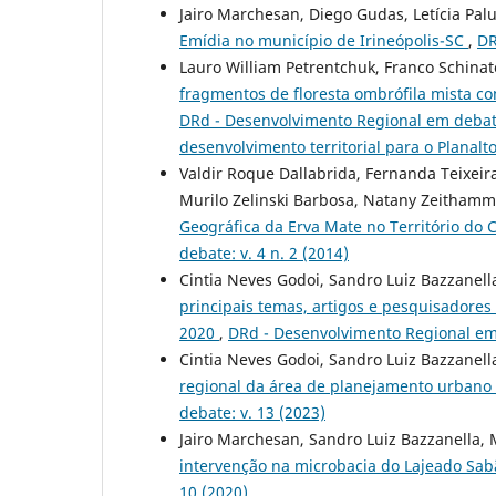
Jairo Marchesan, Diego Gudas, Letícia Pal
Emídia no município de Irineópolis-SC
,
DR
Lauro William Petrentchuk, Franco Schinat
fragmentos de floresta ombrófila mista c
DRd - Desenvolvimento Regional em debate: 
desenvolvimento territorial para o Planalt
Valdir Roque Dallabrida, Fernanda Teixeir
Murilo Zelinski Barbosa, Natany Zeithamme
Geográfica da Erva Mate no Território do 
debate: v. 4 n. 2 (2014)
Cintia Neves Godoi, Sandro Luiz Bazzanell
principais temas, artigos e pesquisadores
2020
,
DRd - Desenvolvimento Regional em 
Cintia Neves Godoi, Sandro Luiz Bazzanell
regional da área de planejamento urbano
debate: v. 13 (2023)
Jairo Marchesan, Sandro Luiz Bazzanella,
intervenção na microbacia do Lajeado Sa
10 (2020)