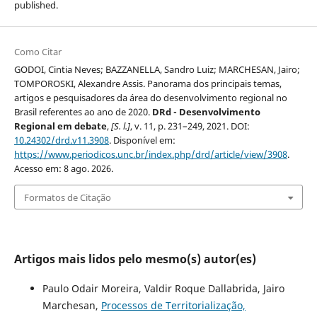
published.
Como Citar
GODOI, Cintia Neves; BAZZANELLA, Sandro Luiz; MARCHESAN, Jairo;
TOMPOROSKI, Alexandre Assis. Panorama dos principais temas,
artigos e pesquisadores da área do desenvolvimento regional no
Brasil referentes ao ano de 2020.
DRd - Desenvolvimento
Regional em debate
,
[S. l.]
, v. 11, p. 231–249, 2021. DOI:
10.24302/drd.v11.3908
. Disponível em:
https://www.periodicos.unc.br/index.php/drd/article/view/3908
.
Acesso em: 8 ago. 2026.
Formatos de Citação
Artigos mais lidos pelo mesmo(s) autor(es)
Paulo Odair Moreira, Valdir Roque Dallabrida, Jairo
Marchesan,
Processos de Territorialização,