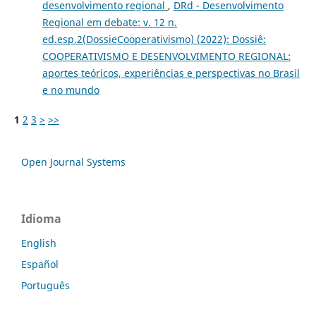
desenvolvimento regional
,
DRd - Desenvolvimento
Regional em debate: v. 12 n.
ed.esp.2(DossieCooperativismo) (2022): Dossiê:
COOPERATIVISMO E DESENVOLVIMENTO REGIONAL:
aportes teóricos, experiências e perspectivas no Brasil
e no mundo
1
2
3
>
>>
Open Journal Systems
Idioma
English
Español
Português