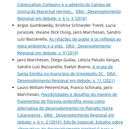
Colonization Company e o advento do Campo de
Instrução Marechal Hermes.
,
DRd - Desenvolvimento
Regional em debate: v. 6 n. 3 (2016)
Argos Gumbowsky, Krishna Schneider Treml, Lucia
Juraszek, Viviane Dick Ossig, Jairo Marchesan, Sandro
Luiz Bazzanella,
As relações de poder e os reflexos ao
meio ambiente e à vida
,
DRd - Desenvolvimento
Regional em debate: v. 9 (2019)
Jairo Marchesan, Diego Gudas, Letícia Paludo Vargas,
Sandro Luiz Bazzanella, Evelyn Bueno,
A gruta de
Santa Emídia no município de Irineópolis-SC
,
DRd -
Desenvolvimento Regional em debate: v. 11 (2021)
Lauro William Petrentchuk, Franco Schinato, Jairo
Marchesan,
Possibilidades e desafios do manejo de
fragmentos de floresta ombrófila mista como
alternativa de desenvolvimento no Planalto Norte
Catarinense
,
DRd - Desenvolvimento Regional em
debate: v. 6 n. 2 (2016): Edição especial: Estudos sobre
alternativas de desenvolvimento territorial para o