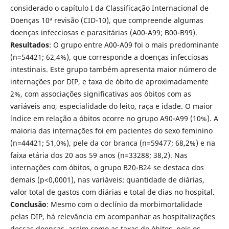
considerado o capítulo I da Classificação Internacional de
Doenças 10ª revisão (CID-10), que compreende algumas
doenças infecciosas e parasitárias (A00-A99; B00-B99).
Resultados
: O grupo entre A00-A09 foi o mais predominante
(n=54421; 62,4%), que corresponde a doenças infecciosas
intestinais. Este grupo também apresenta maior número de
internações por DIP, e taxa de óbito de aproximadamente
2%, com associações significativas aos óbitos com as
variáveis ano, especialidade do leito, raça e idade. O maior
índice em relação a óbitos ocorre no grupo A90-A99 (10%). A
maioria das internações foi em pacientes do sexo feminino
(n=44421; 51,0%), pele da cor branca (n=59477; 68,2%) e na
faixa etária dos 20 aos 59 anos (n=33288; 38,2). Nas
internações com óbitos, o grupo B20-B24 se destaca dos
demais (p<0,0001), nas variáveis: quantidade de diárias,
valor total de gastos com diárias e total de dias no hospital.
Conclusão
: Mesmo com o declínio da morbimortalidade
pelas DIP, há relevância em acompanhar as hospitalizações
dessas doenças, assim como as taxas de óbitos, pois os