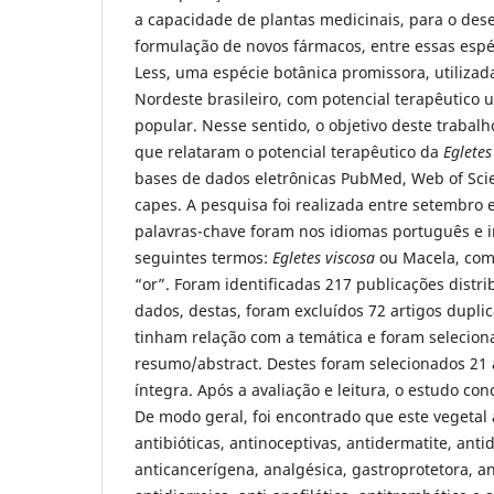
a capacidade de plantas medicinais, para o des
formulação de novos fármacos, entre essas espé
Less, uma espécie botânica promissora, utiliza
Nordeste brasileiro, com potencial terapêutico 
popular. Nesse sentido, o objetivo deste trabalh
que relataram o potencial terapêutico da
Egletes
bases de dados eletrônicas PubMed, Web of Scie
capes. A pesquisa foi realizada entre setembro
palavras-chave foram nos idiomas português e in
seguintes termos:
Egletes viscosa
ou Macela, com
“or”. Foram identificadas 217 publicações distr
dados, destas, foram excluídos 72 artigos dupli
tinham relação com a temática e foram seleciona
resumo/abstract. Destes foram selecionados 21 a
íntegra. Após a avaliação e leitura, o estudo co
De modo geral, foi encontrado que este vegetal
antibióticas, antinoceptivas, antidermatite, antid
anticancerígena, analgésica, gastroprotetora, an