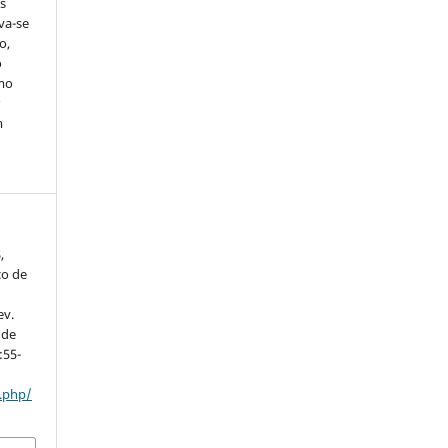
s
rva-se
o,
o
smo
r
m
,
co de
ev.
 de
:55-
x.php/