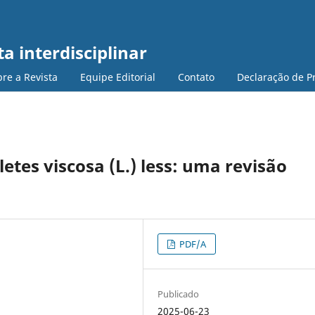
a interdisciplinar
re a Revista
Equipe Editorial
Contato
Declaração de P
letes viscosa (L.) less: uma revisão
PDF/A
Publicado
2025-06-23