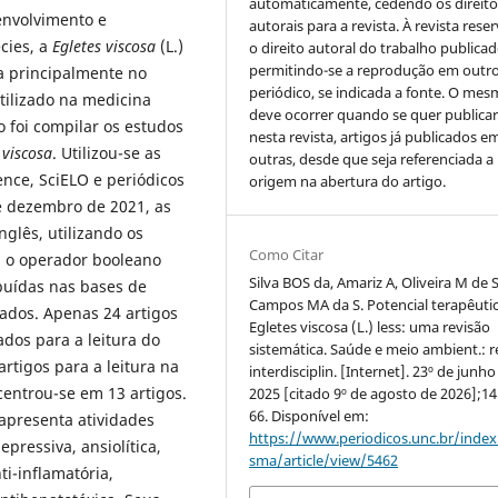
automaticamente, cedendo os direito
envolvimento e
autorais para a revista. À revista rese
cies, a
Egletes viscosa
(L.)
o direito autoral do trabalho publicad
permitindo-se a reprodução em outr
da principalmente no
periódico, se indicada a fonte. O me
utilizado na medicina
deve ocorrer quando se quer publica
o foi compilar os estudos
nesta revista, artigos já publicados e
 viscosa
. Utilizou-se as
outras, desde que seja referenciada a
nce, SciELO e periódicos
origem na abertura do artigo.
 e dezembro de 2021, as
glês, utilizando os
Como Citar
 o operador booleano
Silva BOS da, Amariz A, Oliveira M de S
ibuídas nas bases de
Campos MA da S. Potencial terapêuti
cados. Apenas 24 artigos
Egletes viscosa (L.) less: uma revisão
dos para a leitura do
sistemática. Saúde e meio ambient.: r
rtigos para a leitura na
interdisciplin. [Internet]. 23º de junho
ncentrou-se em 13 artigos.
2025 [citado 9º de agosto de 2026];14
66. Disponível em:
 apresenta atividades
https://www.periodicos.unc.br/inde
epressiva, ansiolítica,
sma/article/view/5462
ti-inflamatória,