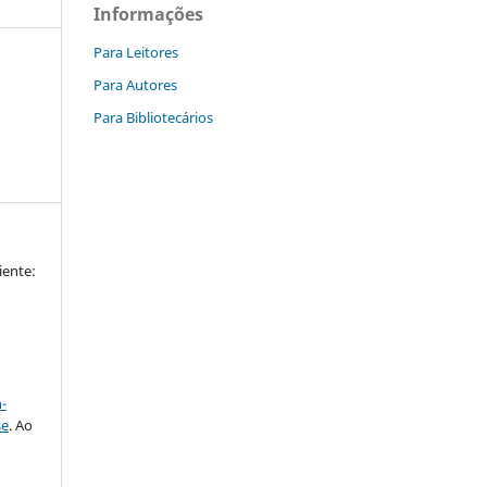
Informações
Para Leitores
Para Autores
Para Bibliotecários
iente:
a
-
se
. Ao