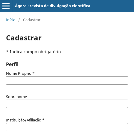
Ágora : revista de divulgação científica
Início
/
Cadastrar
Cadastrar
* Indica campo obrigatório
Perfil
Nome Próprio
*
Sobrenome
Instituição/Afiliação
*