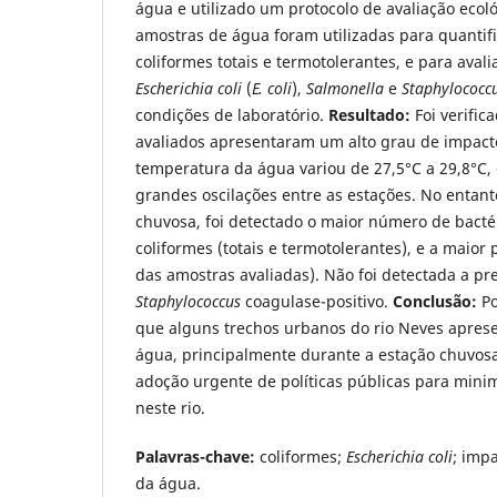
água e utilizado um protocolo de avaliação ecol
amostras de água foram utilizadas para quantifi
coliformes totais e termotolerantes, e para aval
Escherichia coli
(
E. coli
),
Salmonella
e
Staphylococc
condições de laboratório.
Resultado:
Foi verific
avaliados apresentaram um alto grau de impact
temperatura da água variou de 27,5°C a 29,8°C, 
grandes oscilações entre as estações. No entant
chuvosa, foi detectado o maior número de bactér
coliformes (totais e termotolerantes), e a maior
das amostras avaliadas). Não foi detectada a p
Staphylococcus
coagulase-positivo.
Conclusão:
Po
que alguns trechos urbanos do rio Neves apres
água, principalmente durante a estação chuvos
adoção urgente de políticas públicas para mini
neste rio.
Palavras-chave:
coliformes;
Escherichia coli
; imp
da água.