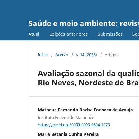
Saúde e meio ambiente: revist
Atual
Edições anteriores
Submissões
Sob
Início
/
Acervo
/
v. 14 (2025)
/
Artigos
Avaliação sazonal da qual
Rio Neves, Nordeste do Bra
Matheus Fernando Rocha Fonseca de Araujo
Instituto Federal do Maranhão
https://orcid.org/0009-0003-9604-1973
Maria Betania Cunha Pereira