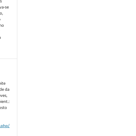
s
rva-se
o,
o
smo
r
m
a
eite
ade da
ves,
ient.:
gosto
x.php/