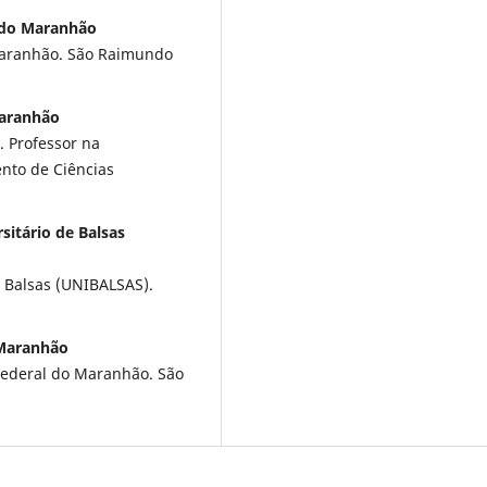
l do Maranhão
Maranhão. São Raimundo
Maranhão
. Professor na
nto de Ciências
itário de Balsas
e Balsas (UNIBALSAS).
 Maranhão
 Federal do Maranhão. São