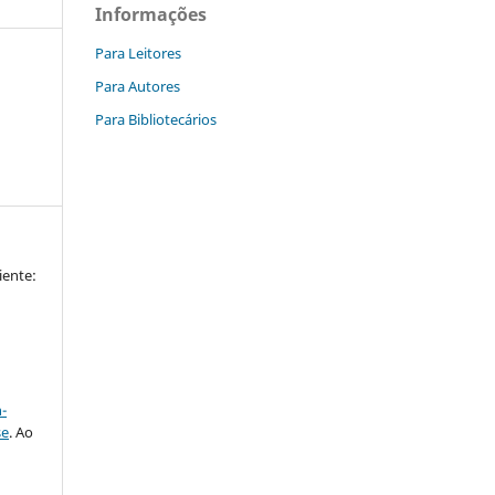
Informações
Para Leitores
Para Autores
Para Bibliotecários
iente:
a
-
se
. Ao