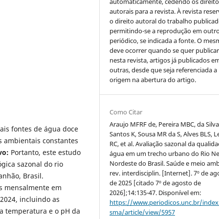
automaticamente, cedendo os direito
autorais para a revista. À revista rese
o direito autoral do trabalho publicad
permitindo-se a reprodução em outr
periódico, se indicada a fonte. O me
deve ocorrer quando se quer publica
nesta revista, artigos já publicados e
outras, desde que seja referenciada a
origem na abertura do artigo.
Como Citar
Araujo MFRF de, Pereira MBC, da Silv
ais fontes de água doce
Santos K, Sousa MR da S, Alves BLS, L
os ambientais constantes
RC, et al. Avaliação sazonal da qualid
vo:
Portanto, este estudo
água em um trecho urbano do Rio Ne
Nordeste do Brasil. Saúde e meio amb
ógica sazonal do rio
rev. interdisciplin. [Internet]. 7º de a
nhão, Brasil.
de 2025 [citado 7º de agosto de
as mensalmente em
2026];14:135-47. Disponível em:
2024, incluindo as
https://www.periodicos.unc.br/inde
 a temperatura e o pH da
sma/article/view/5957