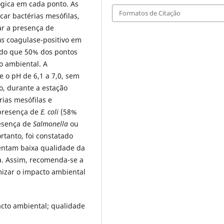
ógica em cada ponto. As
Formatos de Citação
car bactérias mesófilas,
iar a presença de
us
coagulase-positivo em
ado que 50% dos pontos
o ambiental. A
e o pH de 6,1 a 7,0, sem
o, durante a estação
ias mesófilas e
 presença de
E. coli
(58%
resença de
Salmonella
ou
rtanto, foi constatado
entam baixa qualidade da
a. Assim, recomenda-se a
mizar o impacto ambiental
acto ambiental; qualidade