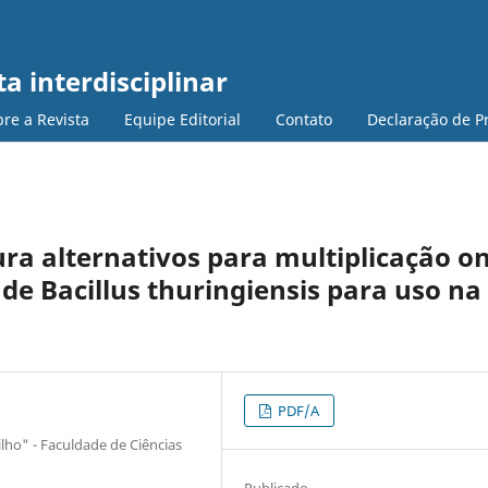
a interdisciplinar
re a Revista
Equipe Editorial
Contato
Declaração de P
ura alternativos para multiplicação o
de Bacillus thuringiensis para uso na
PDF/A
ilho" - Faculdade de Ciências
Publicado