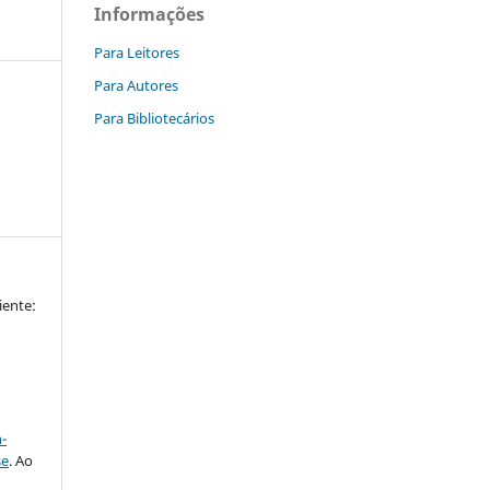
Informações
Para Leitores
Para Autores
Para Bibliotecários
iente:
a
-
se
. Ao