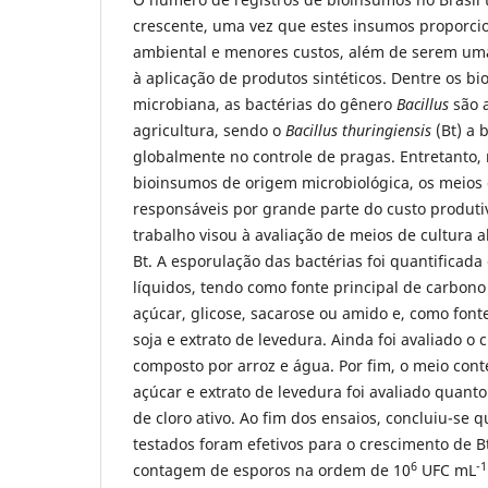
crescente, uma vez que estes insumos proporc
ambiental e menores custos, além de serem uma 
à aplicação de produtos sintéticos. Dentre os b
microbiana, as bactérias do gênero
Bacillus
são 
agricultura, sendo o
Bacillus thuringiensis
(Bt) a 
globalmente no controle de pragas. Entretanto,
bioinsumos de origem microbiológica, os meios 
responsáveis por grande parte do custo produti
trabalho visou à avaliação de meios de cultura al
Bt. A esporulação das bactérias foi quantificada
líquidos, tendo como fonte principal de carbon
açúcar, glicose, sacarose ou amido e, como fonte
soja e extrato de levedura. Ainda foi avaliado o 
composto por arroz e água. Por fim, o meio con
açúcar e extrato de levedura foi avaliado quan
de cloro ativo. Ao fim dos ensaios, concluiu-se 
testados foram efetivos para o crescimento de 
6
-1
contagem de esporos na ordem de 10
UFC mL