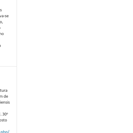
s
rva-se
o,
o
smo
r
m
ltura
rm de
iensis
o
. 30º
osto
x.php/