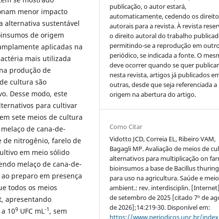
publicação, o autor estará,
ionam menor impacto
automaticamente, cedendo os direito
alternativa sustentável
autorais para a revista. À revista rese
ioinsumos de origem
o direito autoral do trabalho publicad
permitindo-se a reprodução em outr
amplamente aplicadas na
periódico, se indicada a fonte. O me
bactéria mais utilizada
deve ocorrer quando se quer publica
 na produção de
nesta revista, artigos já publicados e
de cultura são
outras, desde que seja referenciada a
vo. Desse modo, este
origem na abertura do artigo.
ternativos para cultivar
 em sete meios de cultura
Como Citar
o melaço de cana-de-
Vidotto JCD, Correia EL, Ribeiro VAM,
 de nitrogênio, farelo de
Bagagli MP. Avaliação de meios de cu
cultivo em meio sólido
alternativos para multiplicação on fa
tendo melaço de cana-de-
bioinsumos a base de Bacillus thuring
to ao preparo em presença
para uso na agricultura. Saúde e mei
que todos os meios
ambient.: rev. interdisciplin. [Internet]
de setembro de 2025 [citado 7º de ag
Bt, apresentando
de 2026];14:219-30. Disponível em:
9
-1
a 10
UFC mL
, sem
https://www.periodicos.unc.br/inde