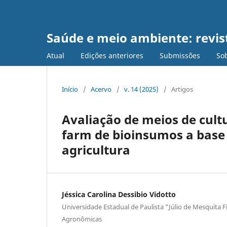
Saúde e meio ambiente: revist
Atual
Edições anteriores
Submissões
Sob
Início
/
Acervo
/
v. 14 (2025)
/
Artigos
Avaliação de meios de cult
farm de bioinsumos a base 
agricultura
Jéssica Carolina Dessibio Vidotto
Universidade Estadual de Paulista "Júlio de Mesquita F
Agronômicas