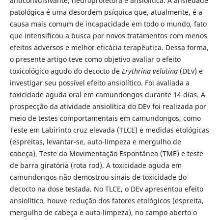
anticonvulsivante, neuroprotetora e ansiolítica. A ansiedade
patológica é uma desordem psíquica que, atualmente, é a
causa mais comum de incapacidade em todo o mundo, fato
que intensificou a busca por novos tratamentos com menos
efeitos adversos e melhor eficácia terapêutica. Dessa forma,
o presente artigo teve como objetivo avaliar o efeito
toxicológico agudo do decocto de
Erythrina velutina
(DEv) e
investigar seu possível efeito ansiolítico. Foi avaliada a
toxicidade aguda oral em camundongos durante 14 dias. A
prospecção da atividade ansiolítica do DEv foi realizada por
meio de testes comportamentais em camundongos, como
Teste em Labirinto cruz elevada (TLCE) e medidas etológicas
(espreitas, levantar-se, auto-limpeza e mergulho de
cabeça), Teste da Movimentação Espontânea (TME) e teste
de barra giratória (rota rod). A toxicidade aguda em
camundongos não demostrou sinais de toxicidade do
decocto na dose testada. No TLCE, o DEv apresentou efeito
ansiolítico, houve redução dos fatores etológicos (espreita,
mergulho de cabeça e auto-limpeza), no campo aberto o