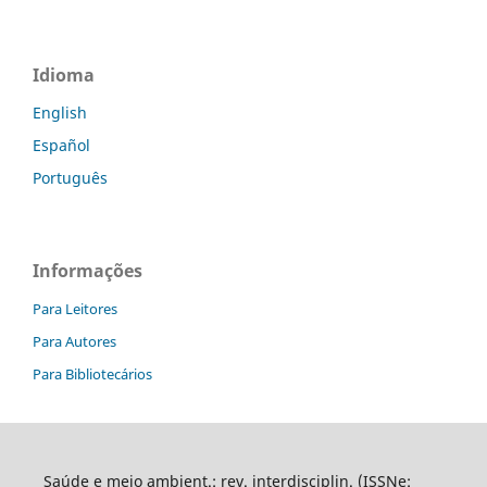
Idioma
English
Español
Português
Informações
Para Leitores
Para Autores
Para Bibliotecários
Saúde e meio ambient.: rev. interdisciplin. (ISSNe: