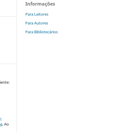
Informações
Para Leitores
Para Autores
Para Bibliotecários
iente:
a
-
se
. Ao