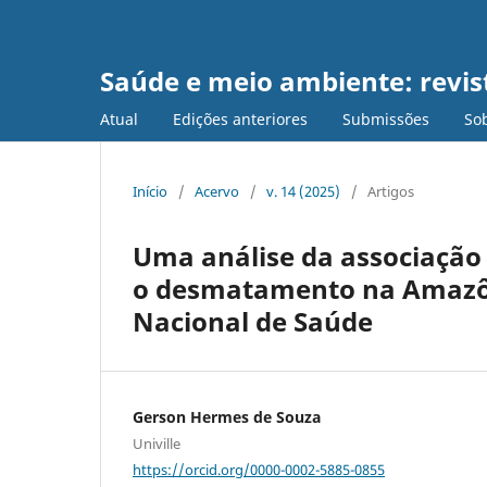
Saúde e meio ambiente: revist
Atual
Edições anteriores
Submissões
Sob
Início
/
Acervo
/
v. 14 (2025)
/
Artigos
Uma análise da associação 
o desmatamento na Amazôn
Nacional de Saúde
Gerson Hermes de Souza
Univille
https://orcid.org/0000-0002-5885-0855