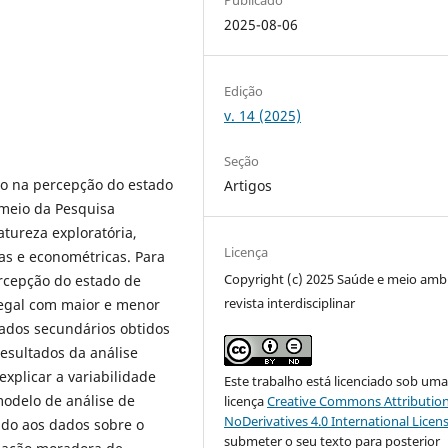
2025-08-06
Edição
v. 14 (2025)
Seção
to na percepção do estado
Artigos
meio da Pesquisa
tureza exploratória,
Licença
cas e econométricas. Para
Copyright (c) 2025 Saúde e meio amb
ercepção do estado de
revista interdisciplinar
egal com maior e menor
dos secundários obtidos
esultados da análise
xplicar a variabilidade
Este trabalho está licenciado sob um
modelo de análise de
licença
Creative Commons Attribution
NoDerivatives 4.0 International Licen
ado aos dados sobre o
submeter o seu texto para posterior