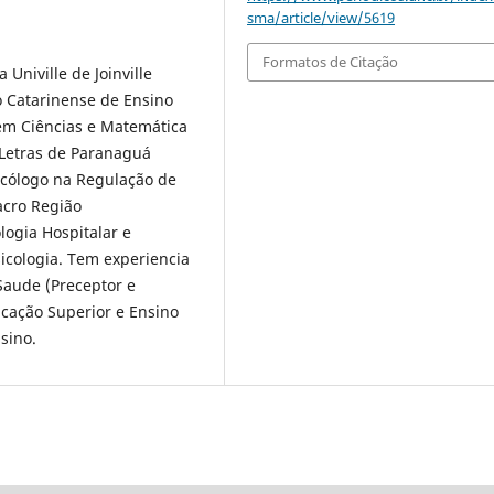
sma/article/view/5619
Formatos de Citação
niville de Joinville
o Catarinense de Ensino
 em Ciências e Matemática
e Letras de Paranaguá
icólogo na Regulação de
acro Região
logia Hospitalar e
icologia. Tem experiencia
Saude (Preceptor e
ucação Superior e Ensino
sino.