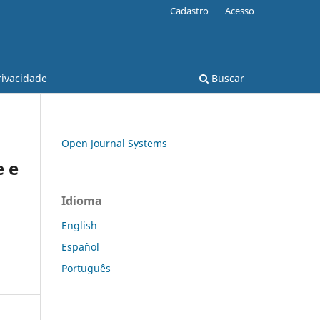
Cadastro
Acesso
rivacidade
Buscar
Open Journal Systems
e e
Idioma
English
Español
Português