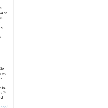
s
rva-se
o,
o
smo
r
m
ção
e e o
or
plin.
do 7º
el
x.php/