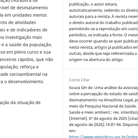
ulação moradora de
publicação, o autor estará,
 nível de desmatamento
automaticamente, cedendo os direito
ada em unidades menos
autorais para a revista. À revista rese
nto de atividades
o direito autoral do trabalho publicad
permitindo-se a reprodução em outr
is e de indicadores de
periódico, se indicada a fonte. O me
ma investigação mais
deve ocorrer quando se quer publica
 e a saúde da população.
nesta revista, artigos já publicados e
so em pleno curso e sua
outras, desde que seja referenciada a
nanceiros rápidos, que não
origem na abertura do artigo.
opulação, reforça a
idade socioambiental na
Como Citar
ra o desenvolvimento
Souza GH de. Uma análise da associa
sobre a percepção do estado de saúd
desmatamento na Amazônia Legal, p
ação da situação de
meio da Pesquisa Nacional de Saúde.
Saúde e meio ambient.: rev. interdisci
[Internet]. 6º de agosto de 2025 [cita
de agosto de 2026];14:81-94. Disponív
em:
https://www.periodicos.unc.br/inde