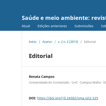
Saúde e meio ambiente: revist
Atual
Edições anteriores
Submissões
Sob
Início
/
Acervo
/
v. 2 n. 2 (2013)
/
Editorial
Editorial
Renata Campos
Universidade do Contestado - UnC - Campus Mafra - S
DOI:
https://doi.org/10.24302/sma.v2i2.525