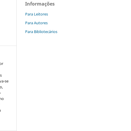
Informações
Para Leitores
Para Autores
Para Bibliotecários
or
s
rva-se
o,
o
smo
r
m