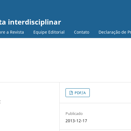
a interdisciplinar
re a Revista
Equipe Editorial
Contato
Declaração de P
PDF/A
C
Publicado
2013-12-17