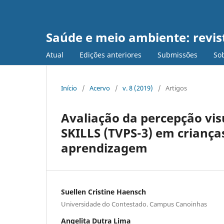
Saúde e meio ambiente: revist
Atual
Edições anteriores
Submissões
Sob
Início
/
Acervo
/
v. 8 (2019)
/
Artigos
Avaliação da percepção vis
SKILLS (TVPS-3) em criança
aprendizagem
Suellen Cristine Haensch
Universidade do Contestado. Campus Canoinhas
Angelita Dutra Lima