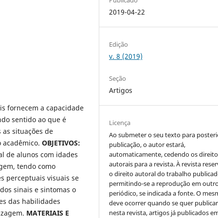
2019-04-22
Edição
v. 8 (2019)
Seção
Artigos
ais fornecem a capacidade
ando sentido ao que é
Licença
s as situações de
Ao submeter o seu texto para posteri
o acadêmico.
OBJETIVOS:
publicação, o autor estará,
ual de alunos com idades
automaticamente, cedendo os direito
autorais para a revista. À revista rese
agem, tendo como
o direito autoral do trabalho publicad
es perceptuais visuais se
permitindo-se a reprodução em outr
 dos sinais e sintomas o
periódico, se indicada a fonte. O me
ões das habilidades
deve ocorrer quando se quer publica
dizagem.
MATERIAIS E
nesta revista, artigos já publicados e