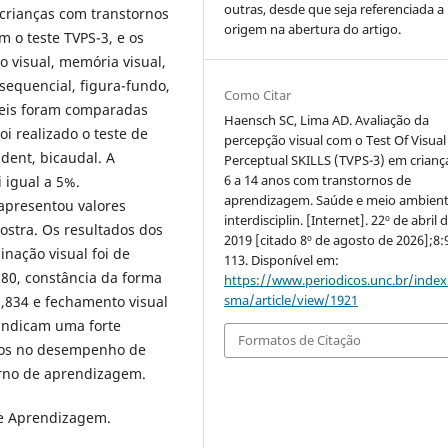
outras, desde que seja referenciada a
 crianças com transtornos
origem na abertura do artigo.
 o teste TVPS-3, e os
 visual, memória visual,
sequencial, figura-fundo,
Como Citar
veis foram comparadas
Haensch SC, Lima AD. Avaliação da
oi realizado o teste de
percepção visual com o Test Of Visual
udent, bicaudal. A
Perceptual SKILLS (TVPS-3) em crianç
6 a 14 anos com transtornos de
i igual a 5%.
aprendizagem. Saúde e meio ambient.
apresentou valores
interdisciplin. [Internet]. 22º de abril 
stra. Os resultados dos
2019 [citado 8º de agosto de 2026];8:
inação visual foi de
113. Disponível em:
880, constância da forma
https://www.periodicos.unc.br/inde
sma/article/view/1921
0,834 e fechamento visual
 indicam uma forte
Formatos de Citação
ados no desempenho de
orno de aprendizagem.
de Aprendizagem.