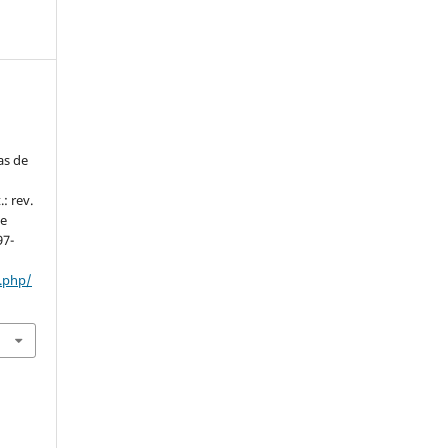
as de
: rev.
de
97-
x.php/