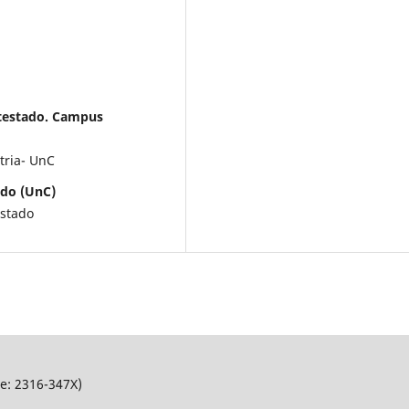
ntestado. Campus
tria- UnC
ado (UnC)
estado
Ne: 2316-347X)