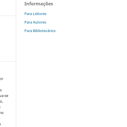
Informações
Para Leitores
Para Autores
Para Bibliotecários
or
s
rva-se
o,
o
smo
r
m