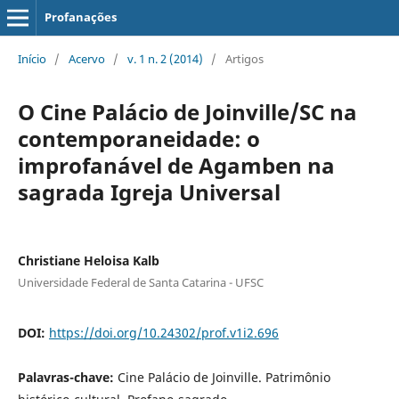
Profanações
Início
/
Acervo
/
v. 1 n. 2 (2014)
/
Artigos
O Cine Palácio de Joinville/SC na
contemporaneidade: o
improfanável de Agamben na
sagrada Igreja Universal
Christiane Heloisa Kalb
Universidade Federal de Santa Catarina - UFSC
DOI:
https://doi.org/10.24302/prof.v1i2.696
Palavras-chave:
Cine Palácio de Joinville. Patrimônio