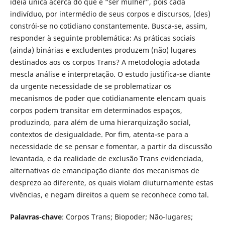
ideia única acerca do que é “ser mulher”, pois cada
indivíduo, por intermédio de seus corpos e discursos, (des)
constrói-se no cotidiano constantemente. Busca-se, assim,
responder à seguinte problemática: As práticas sociais
(ainda) binárias e excludentes produzem (não) lugares
destinados aos os corpos Trans? A metodologia adotada
mescla análise e interpretação. O estudo justifica-se diante
da urgente necessidade de se problematizar os
mecanismos de poder que cotidianamente elencam quais
corpos podem transitar em determinados espaços,
produzindo, para além de uma hierarquização social,
contextos de desigualdade. Por fim, atenta-se para a
necessidade de se pensar e fomentar, a partir da discussão
levantada, e da realidade de exclusão Trans evidenciada,
alternativas de emancipação diante dos mecanismos de
desprezo ao diferente, os quais violam diuturnamente estas
vivências, e negam direitos a quem se reconhece como tal.
Palavras-chave
: Corpos Trans; Biopoder; Não-lugares;