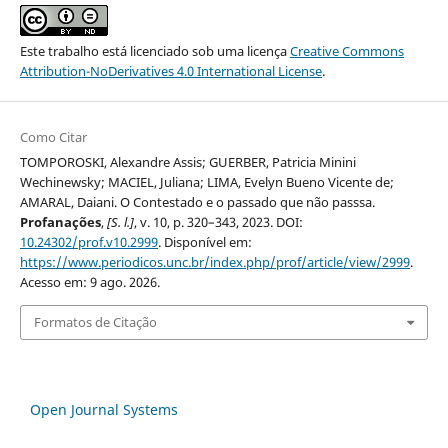
Este trabalho está licenciado sob uma licença
Creative Commons
Attribution-NoDerivatives 4.0 International License
.
Como Citar
TOMPOROSKI, Alexandre Assis; GUERBER, Patricia Minini
Wechinewsky; MACIEL, Juliana; LIMA, Evelyn Bueno Vicente de;
AMARAL, Daiani. O Contestado e o passado que não passsa.
Profanações
,
[S. l.]
, v. 10, p. 320–343, 2023. DOI:
10.24302/prof.v10.2999
. Disponível em:
https://www.periodicos.unc.br/index.php/prof/article/view/2999
.
Acesso em: 9 ago. 2026.
Formatos de Citação
Open Journal Systems