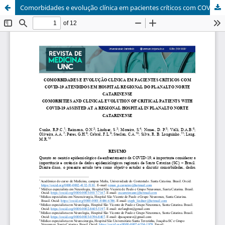
Comorbidades e evolução clínica em pacientes críticos com COVID-19 atendidos em hospital regional do Planalto Norte Catarinense