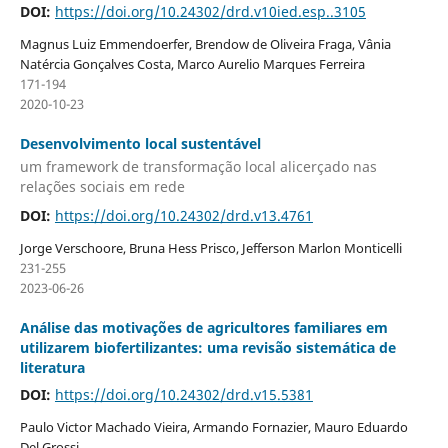
DOI:
https://doi.org/10.24302/drd.v10ied.esp..3105
Magnus Luiz Emmendoerfer, Brendow de Oliveira Fraga, Vânia
Natércia Gonçalves Costa, Marco Aurelio Marques Ferreira
171-194
2020-10-23
Desenvolvimento local sustentável
um framework de transformação local alicerçado nas
relações sociais em rede
DOI:
https://doi.org/10.24302/drd.v13.4761
Jorge Verschoore, Bruna Hess Prisco, Jefferson Marlon Monticelli
231-255
2023-06-26
Análise das motivações de agricultores familiares em
utilizarem biofertilizantes: uma revisão sistemática de
literatura
DOI:
https://doi.org/10.24302/drd.v15.5381
Paulo Victor Machado Vieira, Armando Fornazier, Mauro Eduardo
Del Grossi