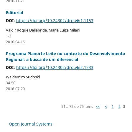
2016-11-21
Editorial
DOI:
https://doi.org/10.24302/drd.v6i1.1153
Valdir Roque Dallabrida, Maria Luíza Milani
1-3
2016-04-15
Programa Planorte Leite no contexto do Desenvolvimento
Regional: a busca de um diferencial
DOI:
https://doi.org/10.24302/drd.v6i2.1233
Waldemiro Sudoski
34-50
2016-07-20
51 a 75 de 75 itens
<<
<
1
2
3
Open Journal Systems