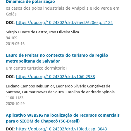
Dinâmica de polarização
os casos dos polos industriais de Anápolis e Rio Verde em
Goiás
DOI:
https://doi.org/10.24302/drd.v9ied.%20esp..2124
Sérgio Duarte de Castro, Iran Oliveira Silva
94-109
2019-05-16
Lauro de Freitas no contexto do turismo da região
metropolitana de Salvador
um centro turístico dormitório?
DOI:
https://doi.org/10.24302/drd.v10i0.2938
Luciano Campos Reis Junior, Leonardo Silvério Gonçalves de
Santana, Laumar Neves de Souza, Carolina de Andrade Spinola
1160-1183
2020-10-29
Aplicativo WEBSIG na localização de recursos comerciais
para o SICOM de Chapecó (SC-Brasil)
DOI:
https://doi.org/10.24302/drd.v10ied.esp..3043