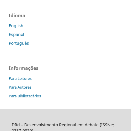
Idioma
English
Español
Português
Informações
Para Leitores
Para Autores
Para Bibliotecários
DRd – Desenvolvimento Regional em debate (ISSNe:
2237-9029)