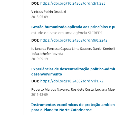
DOI:
https://doi.org/10.24302/drd.v3i1.385
Vinícius Polzin Druciaki
2013-05-09
Gestão humanizada aplicada aos princípios e pr
estudo de caso em uma agência SICREDI
DOI:
https://doi.org/10.24302/drd.v9i0.2242
Juliana da Fonseca Capssa Lima Sausen, Daniel Knebel B
Taísa Schefer Roveda
2019-09-19
Experiências de descentralização político-admi
desenvolvimento
DOI:
https://doi.org/10.24302/drd.v1i1.72
Roberto Marcos Navarro, Rosidete Costa, Luciana Ma
2011-12-09
Instrumentos econômicos de proteção ambienta
para o Planalto Norte Catarinense