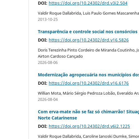
DOI:
https://doi.org/10.24302/drd.v3i2.504
Valdir Roque Dallabrida, Luis Paulo Gomes Mascarenh
2013-10-25
Transparência e controle social nos consórcios
DOI:
https://doi.org/10.24302/drd.v16.5826
Doris Terezinha Pinto Cordeiro de Miranda Coutinho, Jo
Airton Cardoso Cançado
2026-08-06
Modernização agropecuária nos municípios dos
DOI:
https://doi.org/10.24302/drd.v16.6176
Willian Mota, Mário Sérgio Pedroza Lobão, Everaldo Ara
2026-08-04
Com erva-mate não se faz só chimarrão! Situaçã
Norte Catarinense
DOI:
https://doi.org/10.24302/drd.v6i2.1225
Valdir Roque Dallabrida, Caroline Ianoski Dumke, Simone