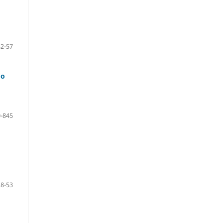
32-57
do
-845
28-53