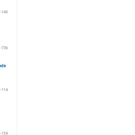
-146
-736
ude
-114
-159