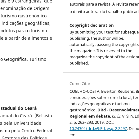
ais e 9 estrangeiras, que
autorais para a revista. À revista rese
 Denominação de Origem
o direito autoral do trabalho publicad
lo turismo gastronômico
 indicações geográficas,
Copyright declaration
rodutos para o turismo
By submitting your text for subseque
e a partir de alimentos e
publishing, the author will be,
automatically, passing the copyrights
the magazine. It is reserved to the
magazine the copyright of the assig
ão Geográfica. Turismo
published.
Como Citar
COELHO-COSTA, Ewerton Reubens. B
considerações sobre comida local, terr
indicações geográficas e turismo
stadual do Ceará
gastronômico.
DRd - Desenvolvime
adual do Ceará (Bolsista
Regional em debate
,
[S. l.]
, v. 9, n. E
2, p. 262–293, 2019. DOI:
s pela Universidade
10.24302/drd.v9iEd. esp. 2.2497
. Disp
ismo pelo Centro Federal
em:
Gestores das Políticas