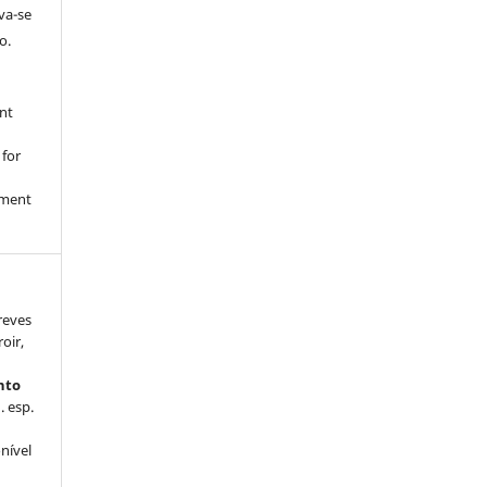
rva-se
o.
nt
 for
nment
reves
oir,
nto
d. esp.
onível