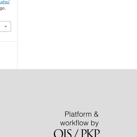
x.php/
ago.