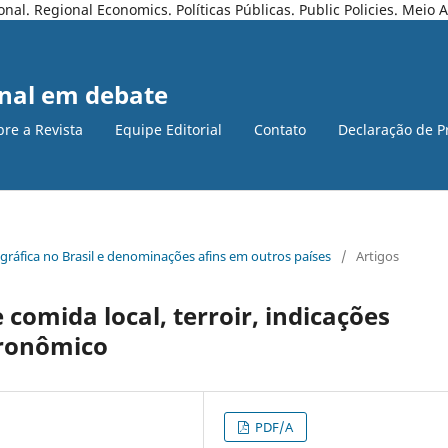
l. Regional Economics. Políticas Públicas. Public Policies. Meio
nal em debate
bre a Revista
Equipe Editorial
Contato
Declaração de P
ográfica no Brasil e denominações afins em outros paí­ses
/
Artigos
comida local, terroir, indicações
tronômico
PDF/A