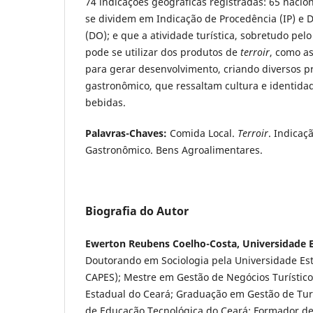
74 indicações geográficas registradas: 65 nacion
se dividem em Indicação de Procedência (IP) e
(DO); e que a atividade turística, sobretudo pe
pode se utilizar dos produtos de
terroir
, como as
para gerar desenvolvimento, criando diversos p
gastronômico, que ressaltam cultura e identidad
bebidas.
Palavras-Chaves:
Comida Local.
Terroir
. Indicaç
Gastronômico. Bens Agroalimentares.
Biografia do Autor
Ewerton Reubens Coelho-Costa, Universidade E
Doutorando em Sociologia pela Universidade Est
CAPES); Mestre em Gestão de Negócios Turístico
Estadual do Ceará; Graduação em Gestão de Tur
de Educação Tecnológica do Ceará; Formador de 