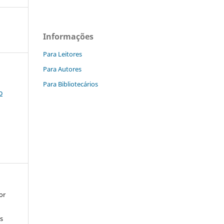
Informações
Para Leitores
Para Autores
Para Bibliotecários
o
or
s