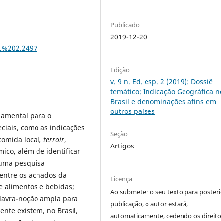
Publicado
2019-12-20
p.%202.2497
Edição
v. 9 n. Ed. esp. 2 (2019): Dossiê
temático: Indicação Geográfica n
Brasil e denominações afins em
outros paí­ses
amental para o
ciais, como as indicações
Seção
comida local
, terroir
,
Artigos
ico, além de identificar
e uma pesquisa
Dentre os achados da
Licença
e alimentos e bebidas;
Ao submeter o seu texto para posteri
lavra-noção ampla para
publicação, o autor estará,
ente existem, no Brasil,
automaticamente, cedendo os direito